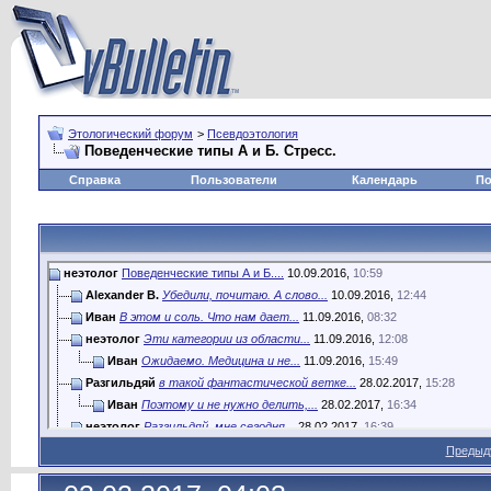
Этологический форум
>
Псевдоэтология
Поведенческие типы А и Б. Стресс.
Справка
Пользователи
Календарь
По
неэтолог
Поведенческие типы А и Б....
10.09.2016,
10:59
Alexander B.
Убедили, почитаю. А слово...
10.09.2016,
12:44
Иван
В этом и соль. Что нам дает...
11.09.2016,
08:32
неэтолог
Эти категории из области...
11.09.2016,
12:08
Иван
Ожидаемо. Медицина и не...
11.09.2016,
15:49
Разгильдяй
в такой фантастической ветке...
28.02.2017,
15:28
Иван
Поэтому и не нужно делить,...
28.02.2017,
16:34
неэтолог
Разгильдяй, мне сегодня...
28.02.2017,
16:39
Иван
Да, хорошо сказано. В...
01.03.2017,
03:34
Предыд
неэтолог
Еще раз хочу отметить, это не...
01.03.2017,
03:58