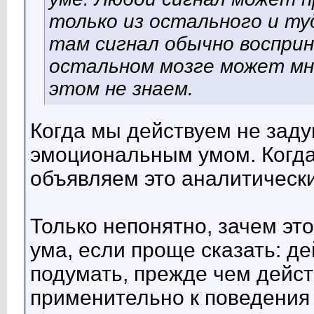
Разгильдяй
Иван, дай ссылочку на эти 160...
03.03.2017,
07:34
только из остального и ту
Иван
Пожалуйста....
03.03.2017,
07:53
Разгильдяй
:rolleyes: :rolleyes:...
03.03.2017,
17:53
там сигнал обычно восприн
Иван
Отлично. У нас есть...
05.03.2017,
16:21
остальном мозге может мно
Разгильдяй
Посмотрел ссылку по...
04.03.2017,
06:41
Иван
Может быть, и понимает. А...
05.03.2017,
16:22
этом не знаем.
Когда мы действуем не зад
эмоциональным умом. Когд
объявляем это аналитическ
Только непонятно, зачем эт
ума, если проще сказать: де
подумать, прежде чем дейст
применительно к поведения