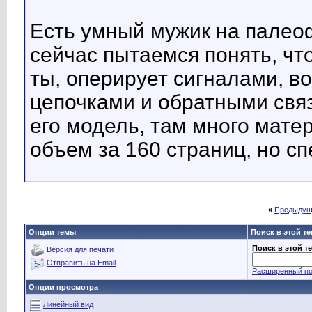
Есть умный мужик на палеоф
сейчас пытаемся понять, что
ты, оперирует сигналами, 
цепочками и обратными связ
его модель, там много мате
объем за 160 страниц, но сп
«
Предыдущ
Опции темы
Поиск в этой т
Поиск в этой т
Версия для печати
Отправить на Email
Расширенный по
Опции просмотра
Линейный вид