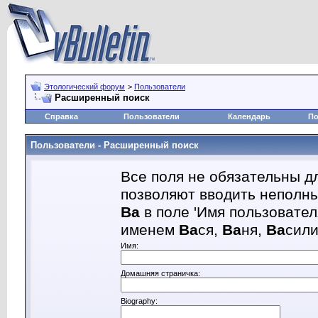
Этологический форум
>
Пользователи
Расширенный поиск
Справка
Пользователи
Календарь
По
Пользователи - Расширенный поиск
Все поля не обязательны д
позволяют вводить неполны
Ва
в поле 'Имя пользовател
именем
Ва
ся,
Ва
ня,
Ва
сил
Имя:
Домашняя страничка:
Biography: