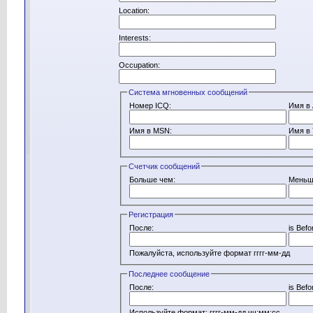
Location:
Interests:
Occupation:
Система мгновенных сообщений
Номер ICQ:
Имя в 
Имя в MSN:
Имя в 
Счетчик сообщений
Больше чем:
Меньш
Регистрация
После:
is Befo
Пожалуйста, используйте формат гггг-мм-дд
Последнее сообщение
После:
is Befo
Используйте формат: гггг-мм-дд чч:мм:сс