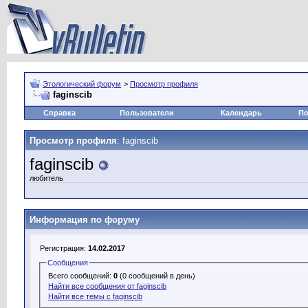
Этологический форум
>
Просмотр профиля
faginscib
Справка
Пользователи
Календарь
По
Просмотр профиля
: faginscib
faginscib
любитель
Информация по форуму
Регистрация:
14.02.2017
Сообщения
Всего сообщений:
0
(0 сообщений в день)
Найти все сообщения от faginscib
Найти все темы с faginscib