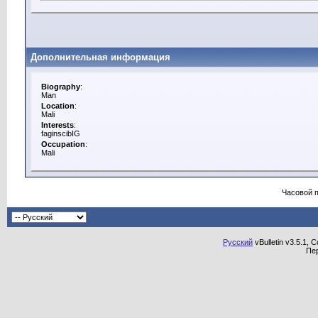
Дополнительная информация
Biography
:
Man
Location
:
Mali
Interests
:
faginscibIG
Occupation
:
Mali
Часовой 
Русский
vBulletin v3.5.1, 
Пе