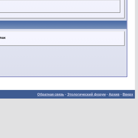
ппах
Обратная связь
-
Этологический форум
-
Архив
-
Вверх