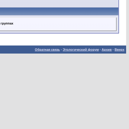
 группах
Обратная связь
-
Этологический форум
-
Архив
-
Вверх