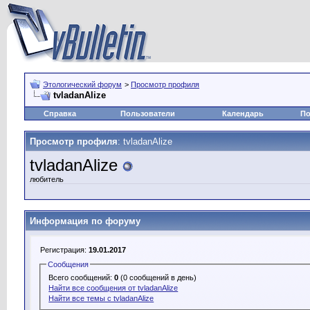
Этологический форум
>
Просмотр профиля
tvladanAlize
Справка
Пользователи
Календарь
По
Просмотр профиля
: tvladanAlize
tvladanAlize
любитель
Информация по форуму
Регистрация:
19.01.2017
Сообщения
Всего сообщений:
0
(0 сообщений в день)
Найти все сообщения от tvladanAlize
Найти все темы с tvladanAlize