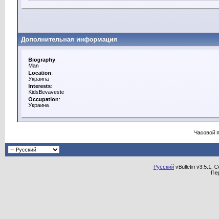
Дополнительная информация
Biography
:
Man
Location
:
Украина
Interests
:
KidsBevaveste
Occupation
:
Украина
Часовой 
Русский
vBulletin v3.5.1, 
Пе