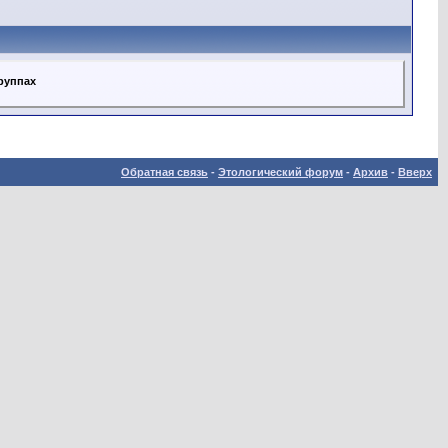
группах
Обратная связь
-
Этологический форум
-
Архив
-
Вверх