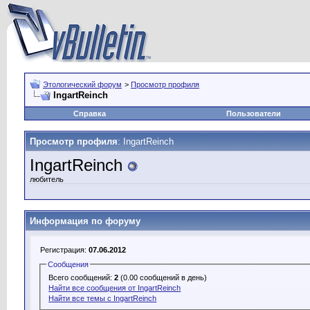
Этологический форум
>
Просмотр профиля
IngartReinch
Справка
Пользователи
Просмотр профиля
: IngartReinch
IngartReinch
любитель
Информация по форуму
Регистрация:
07.06.2012
Сообщения
Всего сообщений:
2
(0.00 сообщений в день)
Найти все сообщения от IngartReinch
Найти все темы с IngartReinch