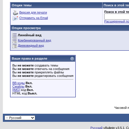
Опции темы
Поиск в этой т
Поиск в этой т
Версия для печати
Отправить на Email
Расширенный по
Опции просмотра
Линейный вид
Комбинированный вид
Древовидный вид
Ваши права в разделе
Вы
не можете
создавать темы
Вы
не можете
отвечать на сообщения
Вы
не можете
прикреплять файлы
Вы
не можете
редактировать сообщения
BB-коды
Вкл.
Смайлы
Вкл.
[IMG]
код
Вкл.
HTML код
Выкл.
Часовой 
Русский
vBulletin v3.5.1, 