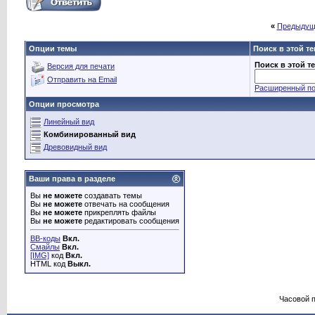
«
Предыдущ
Опции темы
Поиск в этой т
Поиск в этой т
Версия для печати
Отправить на Email
Расширенный по
Опции просмотра
Линейный вид
Комбинированный вид
Древовидный вид
Ваши права в разделе
Вы
не можете
создавать темы
Вы
не можете
отвечать на сообщения
Вы
не можете
прикреплять файлы
Вы
не можете
редактировать сообщения
BB-коды
Вкл.
Смайлы
Вкл.
[IMG]
код
Вкл.
HTML код
Выкл.
Часовой 