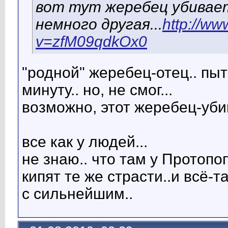
вот тут жеребец убивает
немного другая...
http://w
v=zfM09qdkOx0
"родной" жеребец-отец.. пы
минуту.. но, не смог...
возможно, этот жеребец-убий
все как у людей...
не знаю.. что там у Протопо
кипят те же страсти..и всё-
с сильнейшим..