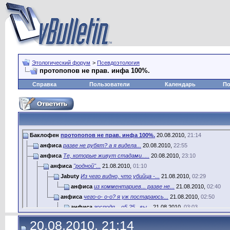
Этологический форум
>
Псевдоэтология
протопопов не прав. инфа 100%.
Справка
Пользователи
Календарь
По
Баклофен
протопопов не прав. инфа 100%.
20.08.2010,
21:14
анфиса
разве не рубят? а я видела...
20.08.2010,
22:55
анфиса
Те, которые живут стадами.....
20.08.2010,
23:10
анфиса
"родной"...
21.08.2010,
01:10
Jabuty
Из чего видно, что убийца -...
21.08.2010,
02:29
анфиса
из комментариев... разве не...
21.08.2010,
02:40
анфиса
чего-о- о-о? я уж постараюсь...
21.08.2010,
02:50
анфиса
господя... о5 25.. вы...
21.08.2010,
03:03
Дополнительные ответы в под-темах
20.08.2010, 21:14
sushiman
Ну, не знаю. У волков при...
24.12.2011,
19:26