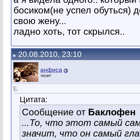
босиком(не успел обуться) д
свою жену...
ладно хоть, тот скрылся..
20.08.2010, 23:10
анфиса
эрудит
Цитата:
Сообщение от
Баклофен
...То, что этот самый са
значит, что он самый гла