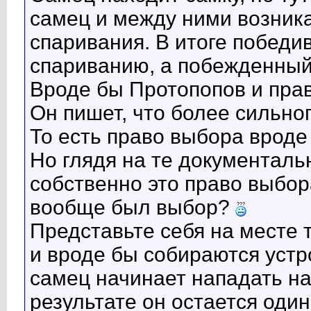
Иван
Какая Вы коварная. Вам так...
29.09.2016,
08:40
самец и между ними возник
foxy
:eek: и вы, ярый борец за...
29.09.2016,
12:45
Иван
Да. Женщины бывают разные....
29.09.2016,
12:55
спаривания. В итоге победи
Дополнительные ответы в под-темах
спариванию, а побежденный 
Сергей
Есть такой фильм - "и на...
22.10.2016,
20:17
Иван
Это отличительная черта любой...
29.09.2016,
13:2
Вроде бы Протопопов и прав
Иван
Человека делает разумным не...
29.09.2016,
12:44
foxy
И правда, наверное,...
29.09.2016,
13:01
Он пишет, что более сильно
Иван
Возможно. Но мне не видно...
29.09.2016,
13:10
То есть право выбора вроде 
Но глядя на те документальн
собственно это право выбора
вообще был выбор?
Представьте себя на месте 
и вроде бы собираются устр
самец начинает нападать на 
результате он остается один