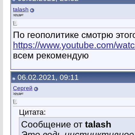
talash
эрудит
По геополитике смотрю этог
https://www.youtube.com/wa
всем рекомендую
06.02.2021, 09:11
Сергей
эрудит
Цитата:
Сообщение от
talash
Это ведь инстинктивное