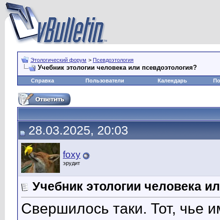
Этологический форум
>
Псевдоэтология
Учебник этологии человека или псевдоэтология?
Справка
Пользователи
Календарь
По
28.03.2025, 20:03
foxy
эрудит
Учебник этологии человека и
Свершилось таки. Тот, чье и