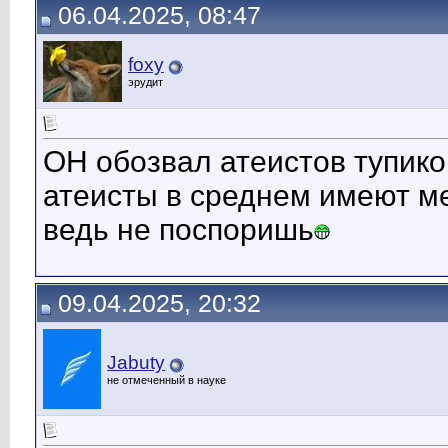
06.04.2025, 08:47
foxy
эрудит
ОН обозвал атеистов тупико
атеисты в среднем имеют ме
ведь не поспоришь
09.04.2025, 20:32
Jabuty
не отмеченный в науке