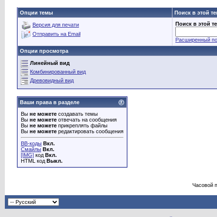
Опции темы
Поиск в этой т
Поиск в этой т
Версия для печати
Отправить на Email
Расширенный по
Опции просмотра
Линейный вид
Комбинированный вид
Древовидный вид
Ваши права в разделе
Вы
не можете
создавать темы
Вы
не можете
отвечать на сообщения
Вы
не можете
прикреплять файлы
Вы
не можете
редактировать сообщения
BB-коды
Вкл.
Смайлы
Вкл.
[IMG]
код
Вкл.
HTML код
Выкл.
Часовой 