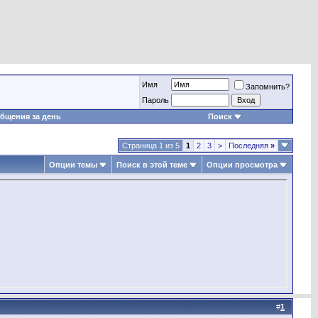
Имя
Запомнить?
Пароль
бщения за день
Поиск
Страница 1 из 5
1
2
3
>
Последняя
»
Опции темы
Поиск в этой теме
Опции просмотра
#
1