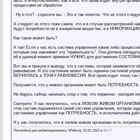
быть УПРАВЛЯЕМЫМИ, как и всё, что происходит внутри организ
процессами её обработки.
- Ну и что? - спросите вы. - Это и так понятно. Что из этого следу
А следует из этого тоже самое, что и в случае рассмотренной
будут потребности не в конкретном веществе, а в ИНФОРМАЦИИ, 
Как такое может быть?
А так! Если у нас есть система управления каким либо процессом,
которым она оценивает эту "правильность". Она должна обладат
ей в данный момент времени НУЖНО для достижения СОСТОЯНИЯ
Вот мы и пришли к выводу, что у системы, которая занимается
равновесия. И это состояние может быть оценено системой у
ВЕРНУЛАСЬ в ТОЧКУ РАВНОВЕСИЯ. Всё происходит точно так же,
Получается, что у живого организма может быть ПОТРЕБНОС
Не берусь сейчас начинать спор о том, что первично - материя и
Смотрите. У нас получилось, что в ЛЮБОМ ЖИВОМ ОРГАНИЗМЕ п
этих систем подчиняется своей системе управления, которая зад
системами управления как ПОТРЕБНОСТЬ, и исполнителям даётс
И у нас получилось, что в любом живом организме есть потребн
Последний раз редактировалось VPolevoj, 23.01.2012 в
09:17
.