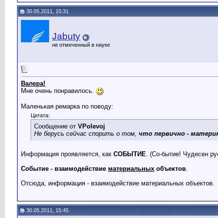
30.05.2011, 15:31
Jabuty
не отмеченный в науке
Валера!
Мне очень понравилось.
Маленькая ремарка по поводу:
Цитата:
Сообщение от
VPolevoj
Не берусь сейчас спорить о том,
что первично - матери
Информация проявляется, как
СОБЫТИЕ
. (Со-бытие! Чудесен ру
Событие - взаимодействие
материальных
объектов
.
Отсюда, информация - взаимодействие материальных объектов.
30.05.2011, 15:45