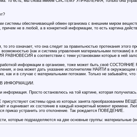
ма. То есть, мы снова имеем СИСТЕМУ УПРАВЛЕНИЯ, только она управл
ет?
 нами системы обеспечивающей обмен организма с внешним миром вещес
причем не в любой, а в конкретной информации, то есть картина действ
 то это означает, что она следит за правильностью протекания этого про
ь возможностью (как и система управления материальными потоками) в 
 РАВНОВЕСИЯ в соответствии с теми установками которые в ней зал
 обработкой информации в организме, тоже может быть своё СОСТОЯНИЕ 
правления, и она может дать указание исполнителям НАЙТИ в окружа
 как и в случае с материальными потоками. Только не забывайте, ч
ТЬ В ИНФОРМАЦИИ.
ли информация. Просто остановлюсь на той картине, которая получилась
рисутствуют системы одна из которых занята преобразованием ВЕЩЕ
аёт и оценивает их состояние в каждый конкретный момент времени. Лю
я приказ устранить это отклонение. Так рождается ПОВЕДЕНИЕ.
ости, которые подразделяются на две основные группы: материальные (в