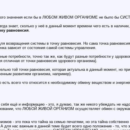
8
икакого значения если бы в ЛЮБОМ ЖИВОМ ОРГАНИЗМЕ не было бы С
егда знает, сколько у неё в данный момент времени чего есть в наличии
чку равновесия
.
,
01:07
для возвращения системы в точку равновесия. Но сама точка равновесия
енка зависит от состояния самой системы управления.
ные потребности, точно так же, как будут разные потребности у здорово
ия отличная от точки равновесия здорового организма).
тельно той точки равновесия, которая актуальна в данный момент, но пр
венным развитием организма, например).
о есть всего что относится к необходимому обмену веществом и энергие
себя ещё и информацию - это, я думаю, так же никого убеждать не надо
ком основании, что ЛЮБОЙ ЖИВОЙ ОРГАНИЗМ осуществляет обмен с о
змов - это пока что тайна за семью печатями, но эта тайна собственно 
т). А для нас важным в данной теме будет всего одно положение - то,