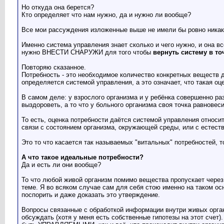
Sonta
Валера, можно пример живого...
05.07.2011,
16:19
Но откуда она берется?
VPolevoj
Пожалуйста! Наша планета...
05.07.2011,
16:49
Кто определяет что нам нужно, да и нужно ли вообще?
VPolevoj
Сравните это: http://i030.rad...
05.07.2011,
16:5
Все мои рассуждения изложенные выше не имели бы ровно н
нииэтолог
Спасибо, безусловно это все...
22.01.2013,
04:16
VPolevoj
Если изложить суть всего...
22.01.2013,
10:45
Именно система управления знает сколько и чего нужно, и она вс
нужно ВНЕСТИ СНАРУЖИ для того чтобы
вернуть систему в то
krasavchik
VPolevoj, если вам...
26.01.2013,
00:20
VPolevoj
krasavchik, вы меня извините,...
26.01.2013,
23:13
Повторяю сказанное.
krasavchik
В данном конкретном случае я...
27.01.2013
Потребность - это необходимое количество конкретных веществ 
определяется системой управления, а это означает, что такая оц
нииэтолог
Мне искренне жаль, что...
23.01.2013,
04:34
VPolevoj
Эталон для управляющей системы
24.01.2013,
17:58
В самом деле: у взрослого организма и у ребёнка совершенно раз
нииэтолог
Ерунда. Не стоит...
25.01.2013,
07:10
выздороветь, а то что у больного организма своя точка равновес
То есть, оценка потребности даётся системой управления относи
связи с состоянием организма, окружающей среды, или с естест
Это то что касается так называемых "витальных" потребностей, т
А что такое идеальные потребности?
Да и есть ли они вообще?
То что любой живой организм помимо вещества пропускает через 
теме. Я во всяком случае сам для себя стою именно на та
поспорить и даже доказать это утверждение.
Вопросы связанные с обработкой информации внутри живых органи
обсуждать (хотя у меня есть собственные гипотезы на этот сче