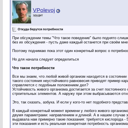
Sonta
Ха! Вируса! Я тут ломаю...
08.06.2011,
04:36
VPolevoj
нииэтолог
Мы ведь не свободны в наших...
08.06.2011,
06:39
эрудит
Sonta
Серьезный...
08.06.2011,
10:22
Krass
А если вспомнить о том, что...
08.06.2011,
09:29
анфиса
плохо у Вас с великим и...
08.06.2011,
11:24
Откуда берутся потребности
VPolevoj
Господа, нет нужды устраивать...
08.06.2011,
13:37
При обсуждении темы "Что такое поведение" было поднято слишко
Sonta
Валера,откуда берется"...
08.06.2011,
17:41
без их обсуждения - пусть даже каждый останется при своём мн
анфиса
как это? вроде же вирус...
08.06.2011,
23:58
Sonta
Они взаимодействуют ,сложно...
09.06.2011,
02:
Поэтому поднимаю пока этот один конкретный вопрос о потребно
VPolevoj
Sonta, твой вопрос для меня...
09.06.2011,
13:59
Но для начала следует определиться
Дополнительные ответы в под-темах
Alex
Мне кажется, что описание...
10.06.2011,
10:42
Что такое потребности
VPolevoj
Alex, не знаю, заметят ли...
10.06.2011,
11:12
Все мы знаем, что любой живой организм находится в состоянии 
Alex
Почему же они вдруг...
10.06.2011,
13:27
такого состояния неустойчивого равновесия приводят пример кар
VPolevoj
Alex, я считаю своей заслугой...
10.06.2011,
13:58
справляется с подобным положением дел?
Устойчивость живого организма достигается за счет постоянног
Alex
Тогда я что-то не понимаю....
11.06.2011,
18:55
строительных элементов. А наружу при этом выбрасываются отх
VPolevoj
Alex, я это обдумаю и...
12.06.2011,
12:21
Дополнительные ответы в под-темах
Это, так сказать, азбука. И если у кого-то нет подобного предс
Sonta
Видимо то ,что мы дифинируем...
12.06.2011,
13
В каждый конкретный момент времени у любого живого организма 
Alex
Ну так правильно! Если там...
12.06.2011,
20:06
двумя параметрами: направлением и длиной. А в нашем случае эт
нииэтолог
Почему размножение нужно...
05.07.2011,
15:14
выдавала нам примерно такие показания: требуется кислорода - 500
эти показания и есть реальная конкретная потребность организм
VPolevoj
нииэтолог, я считаю, что...
05.07.2011,
15:30