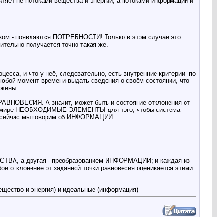
яет не потоками вещества и энергии, а потоками информации и
твом - появляются ПОТРЕБНОСТИ! Только в этом случае это
ительно получается точно такая же.
цесса, и что у неё, следовательно, есть внутренние критерии, по
любой момент времени выдать сведения о своём состоянии, что
ожены.
РАВНОВЕСИЯ. А значит, может быть и состояние отклонения от
ющем мире НЕОБХОДИМЫЕ ЭЛЕМЕНТЫ для того, чтобы система
то сейчас мы говорим об ИНФОРМАЦИИ.
.
СТВА, а другая - преобразованием ИНФОРМАЦИИ; и каждая из
бое отклонение от заданной точки равновесия оценивается этими
ещество и энергия) и идеальные (информация).