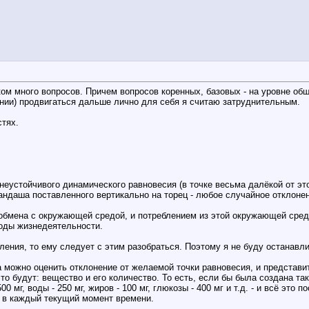
м много вопросов. Причем вопросов коренных, базовых - на уровне общ
ении) продвигаться дальше лично для себя я считаю затруднительным.
50
стях.
неустойчивого динамического равновесия (в точке весьма далёкой от эт
андаша поставленного вертикально на торец - любое случайное отклонен
о обмена с окружающей средой, и потреблением из этой окружающей сред
оды жизнедеятельности.
тавления, то ему следует с этим разобраться. Поэтому я не буду останав
:04
можно оценить отклонение от желаемой точки равновесия, и представить
о будут: вещество и его количество. То есть, если бы была создана та
 мг, воды - 250 мг, жиров - 100 мг, глюкозы - 400 мг и т.д. - и всё это
а в каждый текущий момент времени.