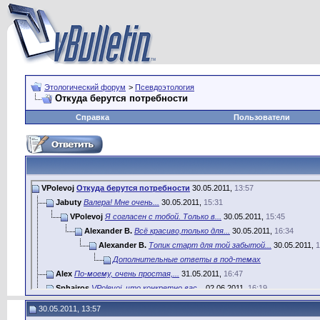
Этологический форум
>
Псевдоэтология
Откуда берутся потребности
Справка
Пользователи
VPolevoj
Откуда берутся потребности
30.05.2011,
13:57
Jabuty
Валера! Мне очень...
30.05.2011,
15:31
VPolevoj
Я согласен с тобой. Только в...
30.05.2011,
15:45
Alexander B.
Всё красиво,только для...
30.05.2011,
16:34
Alexander B.
Топик старт для той забытой...
30.05.2011,
1
Дополнительные ответы в под-темах
Alex
По-моему, очень простая,...
31.05.2011,
16:47
Sphairos
VPolevoj, что конкретно вас...
02.06.2011,
16:19
Sonta
Ну ,я думаю все несколько...
06.06.2011,
14:33
30.05.2011, 13:57
нииэтолог
Спасибо за прекрасную...
07.06.2011,
19:01