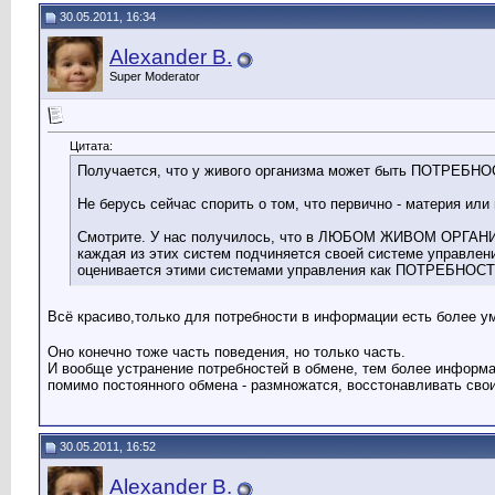
30.05.2011, 16:34
Alexander B.
Super Moderator
Цитата:
Получается, что у живого организма может быть ПОТРЕ
Не берусь сейчас спорить о том, что первично - материя ил
Смотрите. У нас получилось, что в ЛЮБОМ ЖИВОМ ОРГАНИЗ
каждая из этих систем подчиняется своей системе управлени
оценивается этими системами управления как ПОТРЕБНОСТЬ
Всё красиво,только для потребности в информации есть более ум
Оно конечно тоже часть поведения, но только часть.
И вообще устранение потребностей в обмене, тем более информа
помимо постоянного обмена - размножатся, восстонавливать сво
30.05.2011, 16:52
Alexander B.