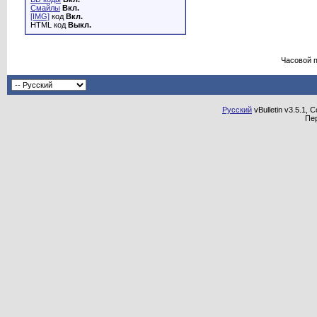
Смайлы
Вкл.
[IMG]
код
Вкл.
HTML код
Выкл.
Часовой 
Русский
vBulletin v3.5.1, 
Пе