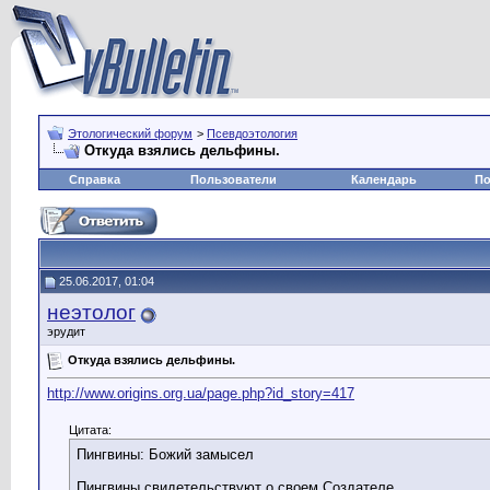
Этологический форум
>
Псевдоэтология
Откуда взялись дельфины.
Справка
Пользователи
Календарь
По
25.06.2017, 01:04
неэтолог
эрудит
Откуда взялись дельфины.
http://www.origins.org.ua/page.php?id_story=417
Цитата:
Пингвины: Божий замысел
Пингвины свидетельствуют о своем Создателе