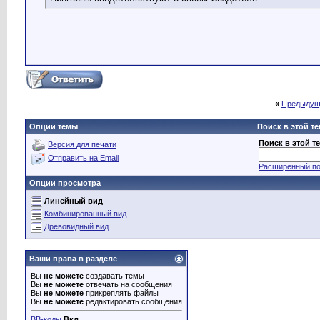
«
Предыдущ
Опции темы
Поиск в этой т
Поиск в этой т
Версия для печати
Отправить на Email
Расширенный по
Опции просмотра
Линейный вид
Комбинированный вид
Древовидный вид
Ваши права в разделе
Вы
не можете
создавать темы
Вы
не можете
отвечать на сообщения
Вы
не можете
прикреплять файлы
Вы
не можете
редактировать сообщения
BB-коды
Вкл.