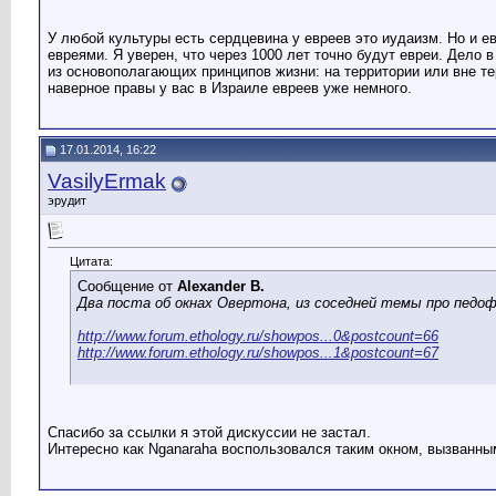
У любой культуры есть сердцевина у евреев это иудаизм. Но и е
евреями. Я уверен, что через 1000 лет точно будут евреи. Дело 
из основополагающих принципов жизни: на территории или вне тер
наверное правы у вас в Израиле евреев уже немного.
17.01.2014, 16:22
VasilyErmak
эрудит
Цитата:
Сообщение от
Alexander B.
Два поста об окнах Овертона, из соседней темы про педо
http://www.forum.ethology.ru/showpos...0&postcount=66
http://www.forum.ethology.ru/showpos...1&postcount=67
Спасибо за ссылки я этой дискуссии не застал.
Интересно как Nganaraha воспользовался таким окном, вызванны