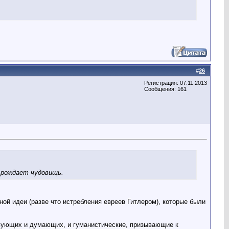
#
26
Регистрация: 07.11.2013
Сообщения: 161
а рождает чудовищь.
дной идеи (разве что истребления евреев Гитлером), которые были
твующих и думающих, и гуманистические, призывающие к