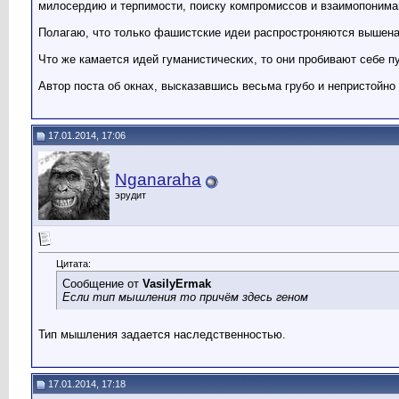
милосердию и терпимости, поиску компромиссов и взаимопонима
Полагаю, что только фашистские идеи распростроняются вышен
Что же камается идей гуманистических, то они пробивают себе 
Автор поста об окнах, высказавшись весьма грубо и непристойно
17.01.2014, 17:06
Nganaraha
эрудит
Цитата:
Сообщение от
VasilyErmak
Если тип мышления то причём здесь геном
Тип мышления задается наследственностью.
17.01.2014, 17:18