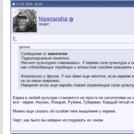
17.01.2014, 16:25
Nganaraha
эрудит
Цитата:
Сообщение от
нииэтолог
Территориально понятно.
Насчет культурно сомневаюсь. У евреев своя культура и о
как соблюдающих традиции и атеистов сегодня называть 
Аналогично у друзов. У них даже еще жестче, если еврее
ни за какие коврижки.
Наверное есть еще народы также охраняющие свою культу
Евреи в любой культуре становятся не просто ее носителями но 
все - евреи: Акунин, Улицкая, Рубина, Губерман. Каждый пятый 
Можно еще сказать об особом типе мышления у евреев.
Черт, как было бы забавно исследовать их геном.