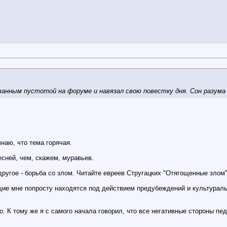
званным пустотой на форуме и навязал свою повестку дня. Сон разум
наю, что тема горячая.
есней, чем, скажем, муравьев.
другое - борьба со злом. Читайте евреев Стругацких "Отягощенные злом
ие мне попросту находятся под действием предубеждений и культураль
о. К тому же я с самого начала говорил, что все негативные стороны п