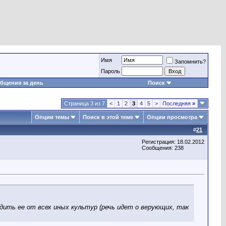
Имя
Запомнить?
Пароль
бщения за день
Поиск
Страница 3 из 7
<
1
2
3
4
5
>
Последняя
»
Опции темы
Поиск в этой теме
Опции просмотра
#
21
Регистрация: 18.02.2012
Сообщения: 238
адить ее от всех иных культур (речь идет о верующих, так