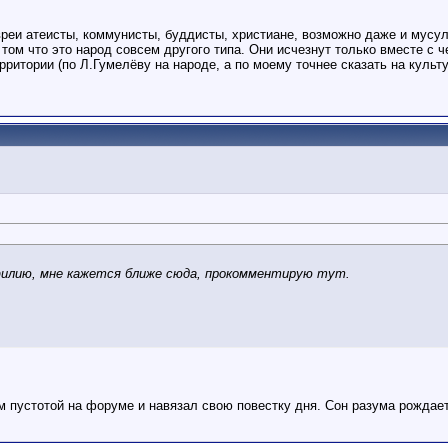
вреи атеисты, коммунисты, буддисты, христиане, возможно даже и мусу
в том что это народ совсем другого типа. Они исчезнут только вместе с
ритории (по Л.Гумелёву на народе, а по моему точнее сказать на культ
филию, мне кажется ближе сюда, прокомментирую тут.
м пустотой на форуме и навязал свою повестку дня. Сон разума рождае