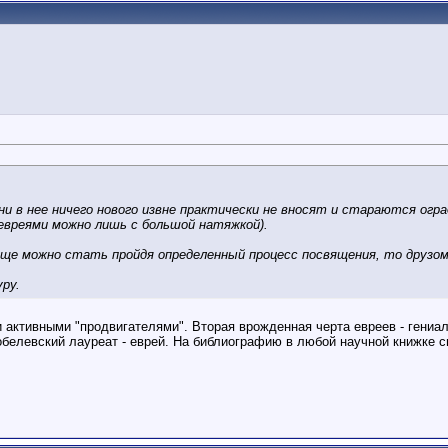
ни в нее ничего нового извне практически не вносят и стараются огр
евреями можно лишь с большой натяжкой).
м еще можно стать пройдя определенный процесс посвящения, то друзо
ру.
и активными "продвигателями". Вторая врожденная черта евреев - гениа
нобелевский лауреат - еврей. На библиографию в любой научной книжке с