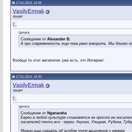
17.01.2014, 16:26
VasilyErmak
эрудит
Цитата:
Сообщение от
Alexander B.
А про современность еще пока рано говорить. Мы близко п
Вообще то этот мегаполис уже есть, это Интернет.
17.01.2014, 16:30
VasilyErmak
эрудит
Цитата:
Сообщение от
Nganaraha
Евреи в любой культуре становятся не просто ее носител
писателей почти все - евреи: Акунин, Улицкая, Рубина, Гу
Можно еще сказать об особом типе мышления у евреев.