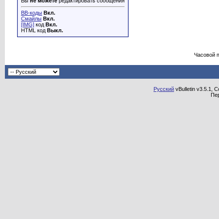
Вы
не можете
редактировать сообщения
BB-коды
Вкл.
Смайлы
Вкл.
[IMG]
код
Вкл.
HTML код
Выкл.
Часовой 
Русский
vBulletin v3.5.1, 
Пе