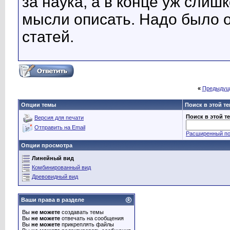
за наука, а в конце уж сли
мысли описать. Надо было 
статей.
«
Предыдущ
Опции темы
Поиск в этой т
Поиск в этой т
Версия для печати
Отправить на Email
Расширенный по
Опции просмотра
Линейный вид
Комбинированный вид
Древовидный вид
Ваши права в разделе
Вы
не можете
создавать темы
Вы
не можете
отвечать на сообщения
Вы
не можете
прикреплять файлы