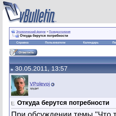
Этологический форум
>
Псевдоэтология
Откуда берутся потребности
Справка
Пользователи
Календарь
По
30.05.2011, 13:57
VPolevoj
эрудит
Откуда берутся потребности
При обсуждении темы "Что 