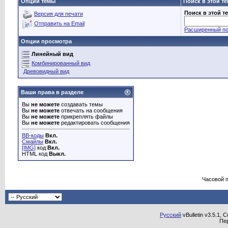
Опции темы
Поиск в этой т
Поиск в этой т
Версия для печати
Отправить на Email
Расширенный по
Опции просмотра
Линейный вид
Комбинированный вид
Древовидный вид
Ваши права в разделе
Вы
не можете
создавать темы
Вы
не можете
отвечать на сообщения
Вы
не можете
прикреплять файлы
Вы
не можете
редактировать сообщения
BB-коды
Вкл.
Смайлы
Вкл.
[IMG]
код
Вкл.
HTML код
Выкл.
Часовой 
Русский
vBulletin v3.5.1, 
Пе