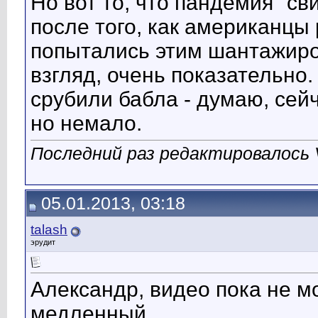
Но вот то, что пандемия "св
после того, как американцы 
попытались этим шантажиров
взгляд, очень показательно.
срубили бабла - думаю, сей
но немало.
Последний раз редактировалось V
05.01.2013, 03:18
talash
эрудит
Александр, видео пока не м
медленный.