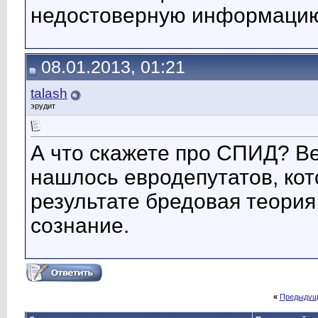
недостоверную информаци
08.01.2013, 01:21
talash
эрудит
А что скажете про СПИД? Ве
нашлось евродепутатов, кот
результате бредовая теори
сознание.
«
Предыдущ