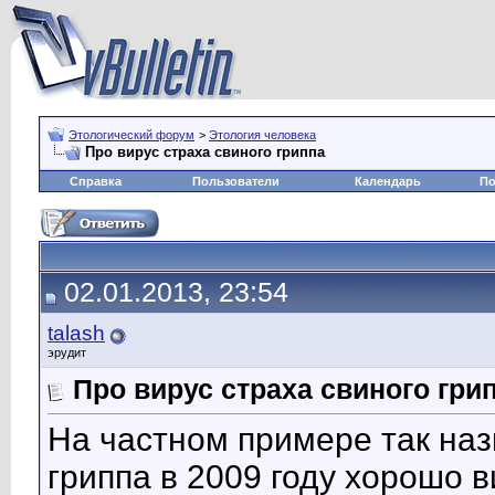
Этологический форум
>
Этология человека
Про вирус страха свиного гриппа
Справка
Пользователи
Календарь
По
02.01.2013, 23:54
talash
эрудит
Про вирус страха свиного гри
На частном примере так на
гриппа в 2009 году хорошо 