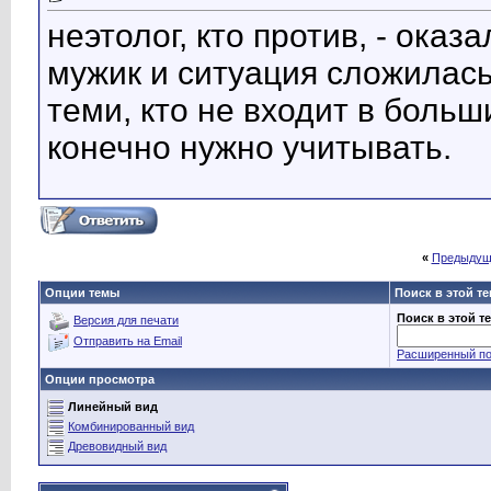
неэтолог, кто против, - ок
мужик и ситуация сложилась
теми, кто не входит в больш
конечно нужно учитывать.
«
Предыдущ
Опции темы
Поиск в этой т
Поиск в этой т
Версия для печати
Отправить на Email
Расширенный по
Опции просмотра
Линейный вид
Комбинированный вид
Древовидный вид