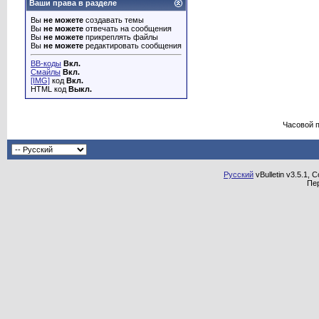
Ваши права в разделе
Вы
не можете
создавать темы
Вы
не можете
отвечать на сообщения
Вы
не можете
прикреплять файлы
Вы
не можете
редактировать сообщения
BB-коды
Вкл.
Смайлы
Вкл.
[IMG]
код
Вкл.
HTML код
Выкл.
Часовой 
Русский
vBulletin v3.5.1, 
Пе