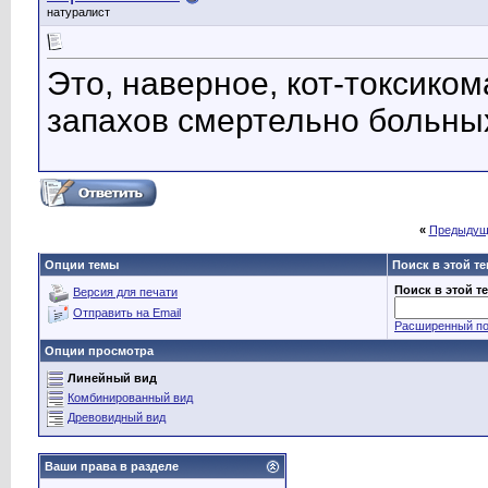
натуралист
Это, наверное, кот-токсиком
запахов смертельно больны
«
Предыдущ
Опции темы
Поиск в этой т
Поиск в этой т
Версия для печати
Отправить на Email
Расширенный по
Опции просмотра
Линейный вид
Комбинированный вид
Древовидный вид
Ваши права в разделе