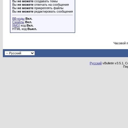
Вы
не можете
создавать темы
Вы
не можете
отвечать на сообщения
Вы
не можете
прикреплять файлы
Вы
не можете
редактировать сообщения
BB-коды
Вкл.
Смайлы
Вкл.
[IMG]
код
Вкл.
HTML код
Выкл.
Часовой 
Русский
vBulletin v3.5.1, 
Пе