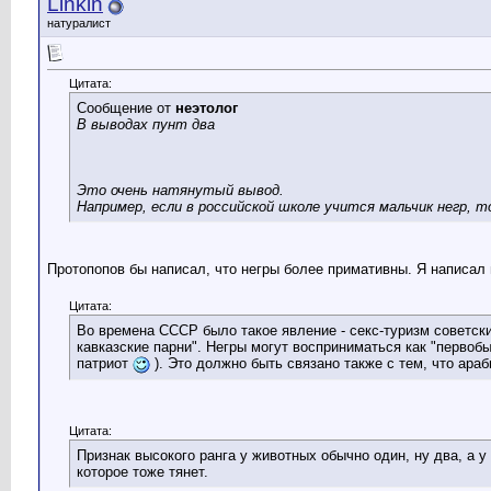
Linkin
натуралист
Цитата:
Сообщение от
неэтолог
В выводах пунт два
Это очень натянутый вывод.
Например, если в российской школе учится мальчик негр, 
Протопопов бы написал, что негры более примативны. Я написал п
Цитата:
Во времена СССР было такое явление - секс-туризм советски
кавказские парни". Негры могут восприниматься как "первоб
патриот
). Это должно быть связано также с тем, что араб
Цитата:
Признак высокого ранга у животных обычно один, ну два, а у
которое тоже тянет.