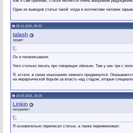
Как я сам признаю, статья является очень махровым редукциони
Один из выводов статьи такой: когда в коллективе человек зарыв
05.11.2015, 00:33
talash
эрудит
Ох и понаписывали.
Чего столько писать про говорящих обезьян. Там у них три с пол
Я, кстати, в своих изысканиях немного продвинулся. Оказываетс
на иерархической борьбе за власть над стадом, вторые специализ
16.03.2016, 18:18
Linkin
натуралист
Я основательно переписал статью, а также переименовал: