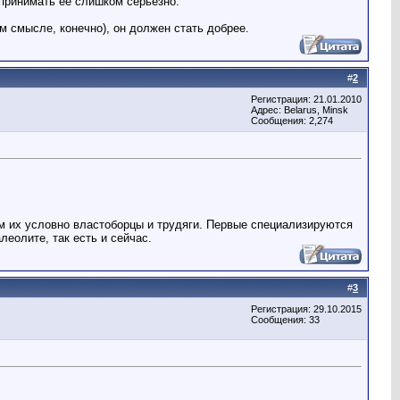
спринимать её слишком серьёзно.
м смысле, конечно), он должен стать добрее.
#
2
Регистрация: 21.01.2010
Адрес: Belarus, Minsk
Сообщения: 2,274
ём их условно властоборцы и трудяги. Первые специализируются
леолите, так есть и сейчас.
#
3
Регистрация: 29.10.2015
Сообщения: 33