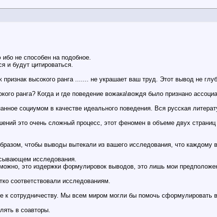
 ибо не способен на подобное.
я и будут цитироваться.
ризнак высокого ранга ....... не украшает ваш труд. Этот вывод не глу
сокого ранга? Когда и где поведение вожака\вождя было признано ассоц
нанное социумом в качестве идеального поведения. Вся русская литерат
ений это очень сложный процесс, этот феномен в объеме двух страниц т
бразом, чтобы выводы вытекали из вашего исследования, что каждому в
писывающем исследования.
зможно, это издержки формулировок выводов, это лишь мои предположен
тко соответствовали исследованиям.
ние к сотрудничеству. Мы всем миром могли бы помочь сформулировать 
лять в соавторы.