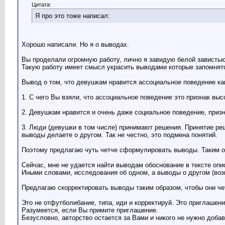
Цитата:
Я про это тоже написал:
Хорошо написали. Но я о выводах.
Вы проделали огромную работу, лично я завидую белой завистью
Такую работу имеет смысл украсить выводами которые запомнятс
Вывод о том, что девушкам нравится ассоциальное поведение как п
1. С чего Вы взяли, что ассоциальное поведение это признак вы
2. Девушкам нравится и очень даже социальное поведение, приз
3. Люди (девушки в том числе) принимают решения. Принятие реш
выводы делаете о другом. Так не честно, это подмена понятий.
Поэтому предлагаю чуть четче сформулировать выводы. Таким о
Сейчас, мне не удается найти выводам обоснование в тексте о
Иными словами, исследования об одном, а выводы о другом (во
Предлагаю скорректировать выводы таким образом, чтобы они че
Это не отфутболибание, типа, иди и корректируй. Это приглаше
Разумеется, если Вы примите приглашение.
Безусловно, авторство остается за Вами и никого не нужно добав