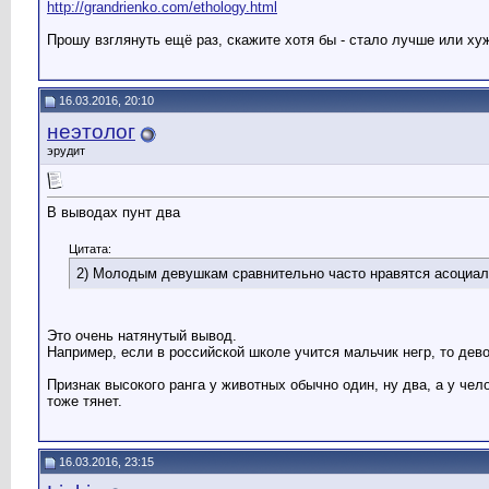
http://grandrienko.com/ethology.html
Прошу взглянуть ещё раз, скажите хотя бы - стало лучше или ху
16.03.2016, 20:10
неэтолог
эрудит
В выводах пунт два
Цитата:
2) Молодым девушкам сравнительно часто нравятся асоциаль
Это очень натянутый вывод.
Например, если в российской школе учится мальчик негр, то дев
Признак высокого ранга у животных обычно один, ну два, а у чел
тоже тянет.
16.03.2016, 23:15