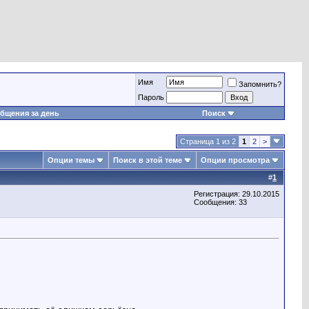
Имя
Запомнить?
Пароль
бщения за день
Поиск
Страница 1 из 2
1
2
>
Опции темы
Поиск в этой теме
Опции просмотра
#
1
Регистрация: 29.10.2015
Сообщения: 33