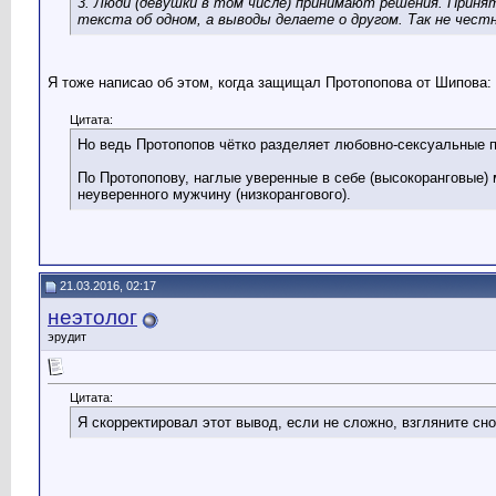
3. Люди (девушки в том числе) принимают решения. Приня
текста об одном, а выводы делаете о другом. Так не чест
Я тоже написао об этом, когда защищал Протопопова от Шипова:
Цитата:
Но ведь Протопопов чётко разделяет любовно-сексуальные 
По Протопопову, наглые уверенные в себе (высокоранговые)
неуверенного мужчину (низкорангового).
21.03.2016, 02:17
неэтолог
эрудит
Цитата:
Я скорректировал этот вывод, если не сложно, взгляните сно