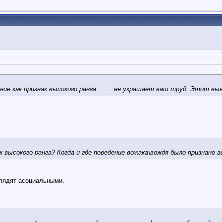
е как признак высокого ранга ....... не украшает ваш труд. Этот выв
ак высокого ранга? Когда и где поведение вожака\вождя было признано 
глядят асоциальными.