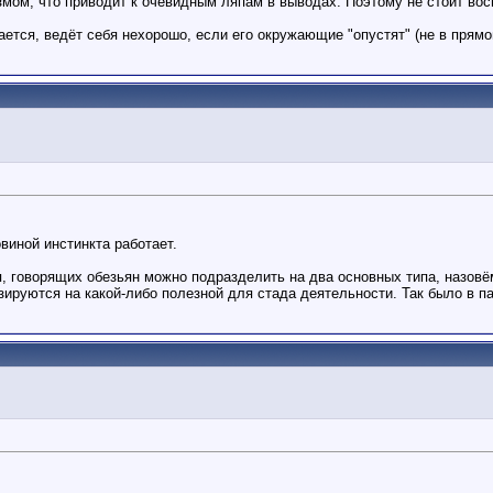
змом, что приводит к очевидным ляпам в выводах. Поэтому не стоит во
ается, ведёт себя нехорошо, если его окружающие "опустят" (не в прямо
овиной инстинкта работает.
я, говорящих обезьян можно подразделить на два основных типа, назов
ируются на какой-либо полезной для стада деятельности. Так было в па