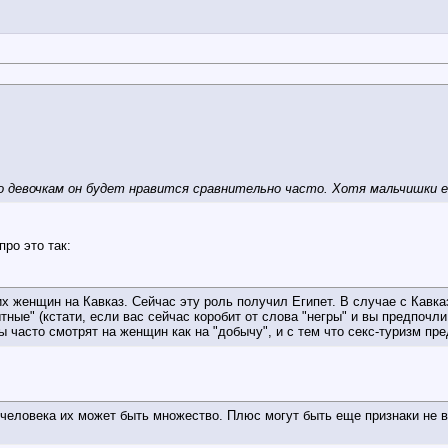
то девочкам он будет нравится сравнительно часто. Хотя мальчишки е
ро это так:
х женщин на Кавказ. Сейчас эту роль получил Египет. В случае с Кавка
ытные" (кстати, если вас сейчас коробит от слова "негры" и вы предпоч
ы часто смотрят на женщин как на "добычу", и с тем что секс-туризм пр
 человека их может быть множество. Плюс могут быть еще признаки не вы