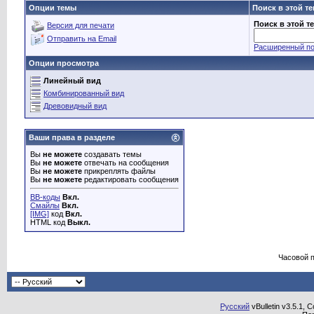
Опции темы
Поиск в этой т
Поиск в этой т
Версия для печати
Отправить на Email
Расширенный по
Опции просмотра
Линейный вид
Комбинированный вид
Древовидный вид
Ваши права в разделе
Вы
не можете
создавать темы
Вы
не можете
отвечать на сообщения
Вы
не можете
прикреплять файлы
Вы
не можете
редактировать сообщения
BB-коды
Вкл.
Смайлы
Вкл.
[IMG]
код
Вкл.
HTML код
Выкл.
Часовой 
Русский
vBulletin v3.5.1, 