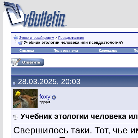
Этологический форум
>
Псевдоэтология
Учебник этологии человека или псевдоэтология?
Справка
Пользователи
Календарь
По
28.03.2025, 20:03
foxy
эрудит
Учебник этологии человека и
Свершилось таки. Тот, чье и