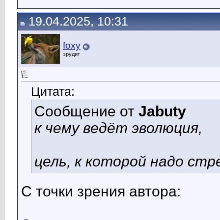
19.04.2025, 10:31
foxy
эрудит
Цитата:
Сообщение от
Jabuty
к чему ведёт эволюция,
цель, к которой надо стр
С точки зрения автора: