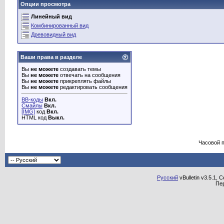
Опции просмотра
Линейный вид
Комбинированный вид
Древовидный вид
Ваши права в разделе
Вы
не можете
создавать темы
Вы
не можете
отвечать на сообщения
Вы
не можете
прикреплять файлы
Вы
не можете
редактировать сообщения
BB-коды
Вкл.
Смайлы
Вкл.
[IMG]
код
Вкл.
HTML код
Выкл.
Часовой 
Русский
vBulletin v3.5.1, 
Пе