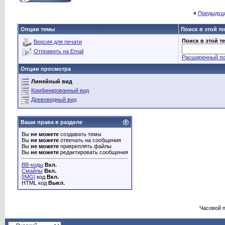
«
Предыдущ
Опции темы
Поиск в этой т
Поиск в этой т
Версия для печати
Отправить на Email
Расширенный по
Опции просмотра
Линейный вид
Комбинированный вид
Древовидный вид
Ваши права в разделе
Вы
не можете
создавать темы
Вы
не можете
отвечать на сообщения
Вы
не можете
прикреплять файлы
Вы
не можете
редактировать сообщения
BB-коды
Вкл.
Смайлы
Вкл.
[IMG]
код
Вкл.
HTML код
Выкл.
Часовой 