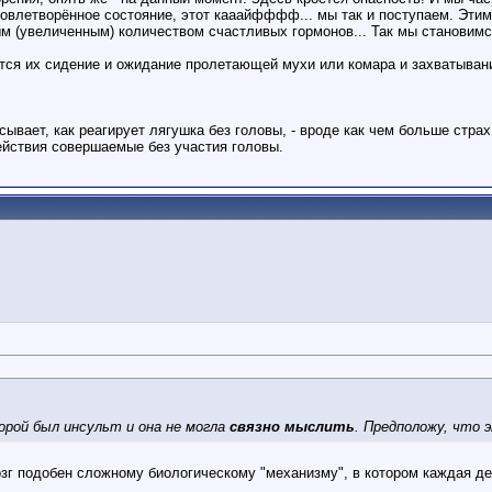
овлетворённое состояние, этот кааайфффф... мы так и поступаем. Этим,
ым (увеличенным) количеством счастливых гормонов... Так мы становим
тся их сидение и ожидание пролетающей мухи или комара и захватыван
сывает, как реагирует лягушка без головы, - вроде как чем больше страх
ействия совершаемые без участия головы.
орой был инсульт и она не могла
связно мыслить
. Предположу, что 
озг подобен сложному биологическому "механизму", в котором каждая де