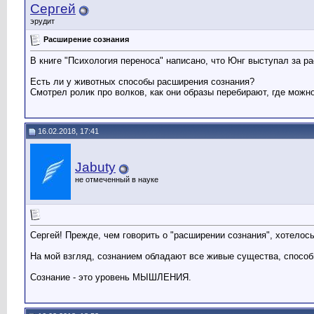
Сергей
Jabuty
Тревожно! :D А если серьезно...
17.02.2018,
05:28
эрудит
Сергей
Услышал такое утверждение,...
18.02.2018,
17:14
Расширение сознания
В книге "Психология переноса" написано, что Юнг выступал за р
Есть ли у животных способы расширения сознания?
Смотрел ролик про волков, как они образы перебирают, где можн
16.02.2018, 17:41
Jabuty
не отмеченный в науке
Сергей! Прежде, чем говорить о "расширении сознания", хотел
На мой взгляд, сознанием обладают все живые существа, спос
Сознание - это уровень МЫШЛЕНИЯ.