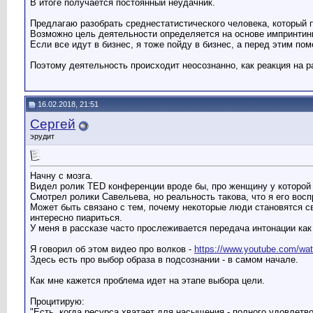
В итоге получается постоянный неудачник.
Предлагаю разобрать среднестатистического человека, который
Возможно цель деятельности определяется на основе импринтинга
Если все идут в бизнес, я тоже пойду в бизнес, а перед этим по
Поэтому деятельность происходит неосознанно, как реакция на р
16.02.2018, 21:51
Сергей
эрудит
Начну с мозга.
Видел ролик TED конференции вроде бы, про женщину у которой бы
Смотрел ролики Савельева, но реальность такова, что я его восп
Может быть связано с тем, почему некоторые люди становятся све
интересно пиариться.
У меня в рассказе часто прослеживается передача интонации как
Я говорил об этом видео про волков -
https://www.youtube.com/
Здесь есть про выбор образа в подсознании - в самом начале.
Как мне кажется проблема идет на этапе выбора цели.
Процитирую:
"Есть, когда ресурса хватает для насыщения - полного удовлетв