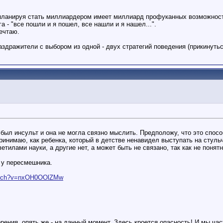
 планируя стать миллиардером имеет миллиард профуканных возможност
 - "все пошли и я пошел, все нашли и я нашел...".
мечтаю.
аздражители с выбором из одной - двух стратегий поведения (прикинуть
л инсульт и она не могла связно мыслить. Предположу, что это способ 
ринимаю, как ребенка, который в детстве ненавидел выступать на стуль
тилами науки, а другие нет, а может быть не связано, так как не понят
 у пересмешника.
watch?v=nxOH0OOlZMw
орения, опять же - на данный момент. Здесь кроется опасность! И мы ч