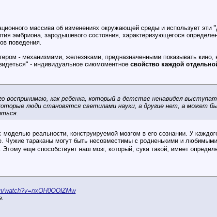
ционного массива об изменениях окружающей среды и использует эти "
вития эмбриона, зародышевого состояния, характеризующегося определе
ов поведения.
тером - механизмами, железяками, предназначенными показывать кино, к
видеться" - индивидуальное сиюмоментное
свойство каждой отдельно
го воспринимаю, как ребенка, который в детстве ненавидел выступат
оторые люди становятся светилами науки, а другие нет, а может быт
иться.
 с моделью реальности, конструируемой мозгом в его сознании. У каждог
ове. Чужие тараканы могут быть несовместимы с родненькими и любимым
 Этому еще способствует наш мозг, который, сука такой, имеет определ
com/watch?v=nxOH0OOlZMw
е.