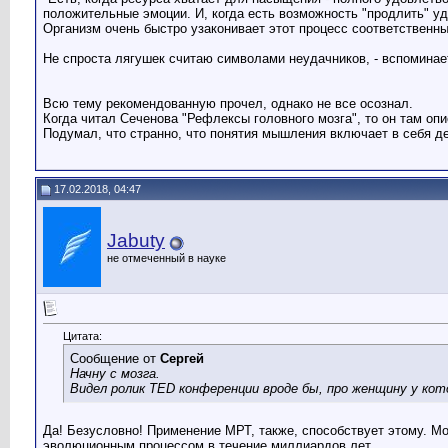
положительные эмоции. И, когда есть возможность "продлить" уд
Организм очень быстро узаконивает этот процесс соответственн
Не спроста лягушек считаю символами неудачников, - вспоминае
Всю тему рекомендованную прочел, однако не все осознал.
Когда читал Сеченова "Рефлексы головного мозга", то он там опи
Подумал, что странно, что понятия мышления включает в себя д
17.02.2018, 04:47
Jabuty
не отмеченный в науке
Цитата:
Сообщение от
Сергей
Начну с мозга.
Видел ролик TED конференции вроде бы, про женщину у кот
Да! Безусловно! Применение МРТ, также, способствует этому. М
эволюционным процессом в течение миллиардов лет.