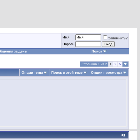
Имя
Запомнить?
Пароль
бщения за день
Поиск
Страница 1 из 2
1
2
>
Опции темы
Поиск в этой теме
Опции просмотра
#
1