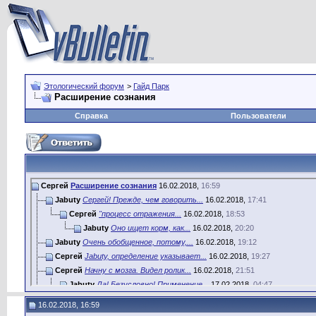
Этологический форум
>
Гайд Парк
Расширение сознания
Справка
Пользователи
Сергей
Расширение сознания
16.02.2018,
16:59
Jabuty
Сергей! Прежде, чем говорить...
16.02.2018,
17:41
Сергей
"процесс отражения...
16.02.2018,
18:53
Jabuty
Оно ищет корм, как...
16.02.2018,
20:20
Jabuty
Очень обобщенное, потому,...
16.02.2018,
19:12
Сергей
Jabuty, определение указывает...
16.02.2018,
19:27
Сергей
Начну с мозга. Видел ролик...
16.02.2018,
21:51
Jabuty
Да! Безусловно! Применение...
17.02.2018,
04:47
Сергей
Хочется верить, что...
17.02.2018,
06:44
16.02.2018, 16:59
Сергей
"Инстинкты - научения...
16.02.2018,
22:08