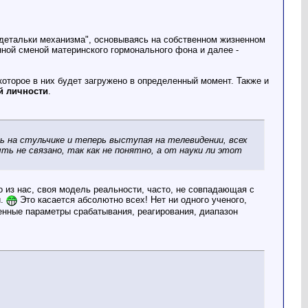
детальки механизма", основываясь на собственном жизненном
нной сменой материнского гормонального фона и далее -
оторое в них будет загружено в определенный момент. Также и
й личности
.
ь на стульчике и теперь выступая на телевидении, всех
ь не связано, так как не понятно, а от науки ли этот
о из нас, своя модель реальности, часто, не совпадающая с
и.
Это касается абсолютно всех! Нет ни одного ученого,
енные параметры срабатывания, реагирования, диапазон