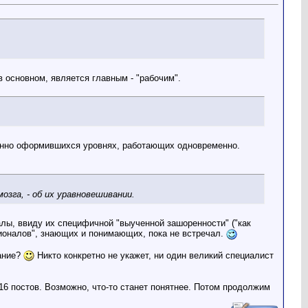
в основном, является главным - "рабочим".
ионно оформившихся уровнях, работающих одновременно.
зга, - об их уравновешивании.
алы, ввиду их специфичной "выученной зашоренности" ("как
ссионалов", знающих и понимающих, пока не встречал.
нание?
Никто конкретно не укажет, ни один великий специалист
16 постов. Возможно, что-то станет понятнее. Потом продолжим