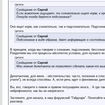
Цитата:
Сообщение от
Сергей
Если животное ощущает, то сознательно ищет корм, к пр
Откуда тогда берется подсознание?
Оно ищет корм, как сознательно, так и подсознательно. Подсозн
Цитата:
Сообщение от
Сергей
Подсознание в виде образов, дает информацию о состоянии
В принципе, когда мы говорим о сознании, подсознании, бессоз
Разделяем мы эти процессы абсолютно условно, для лучшего их
Цитата:
Сообщение от
Сергей
Мои знания дилетанта не позволяют сделать какие-то выво
Дилетантизм, для меня, - обстоятельство, часто, полезное и сп
учили"), не всегда способны. А, если речь идет о феноменах де
Вы, вот, говорите о левом и правом полушариях мозга... А где та
нейрофизиолог, как бы ни напрягался.
Загляните, для начала, в наш форумский "Гайдпарк". Почитайте 
разговор.