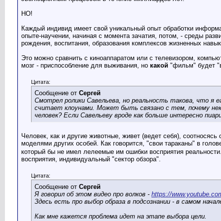
НО!
Каждый индивид имеет свой уникальный опыт обработки информа
опыте-научении, начиная с момента зачатия, потом, - среды раз
рождения, воспитания, образования комплексов жизненных навык
Это можно сравнить с киноаппаратом или с телевизором, компью
мозг - приспособление для выживания, но
какой
"фильм" будет "
Цитата:
Сообщение от
Сергей
Смотрел ролики Савельева, но реальность такова, что я е
считает клоунами. Может быть связано с тем, почему нек
человек? Если Савельеву вроде как больше интересно пиар
Человек, как и другие животные, живет (ведет себя), соотносясь
моделями других особей. Как говорится, "свои тараканы" в гол
который бы не имел лелеемые им ошибки восприятия реальности.
восприятия, индивидуальный "сектор обзора".
Цитата:
Сообщение от
Сергей
Я говорил об этом видео про волков -
https://www.youtube.
Здесь есть про выбор образа в подсознании - в самом начал
Как мне кажется проблема идет на этапе выбора цели.