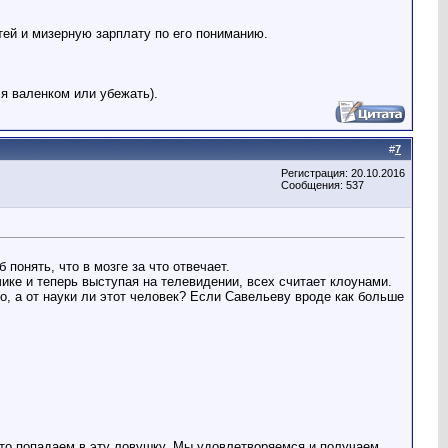
ей и мизерную зарплату по его пониманию.
ся валенком или убежать).
#
7
Регистрация: 20.10.2016
Сообщения: 537
понять, что в мозге за что отвечает.
чике и теперь выступая на телевидении, всех считает клоунами.
но, а от науки ли этот человек? Если Савельеву вроде как больше
асто попадаем в эту ловушку. Мы удовлетворяемся и получаем