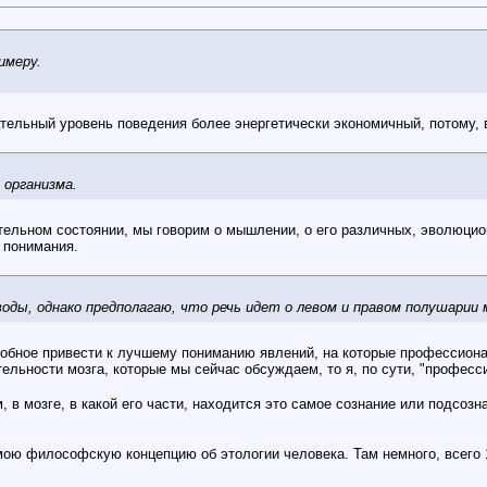
имеру.
ательный уровень поведения более энергетически экономичный, потому, 
 организма.
нательном состоянии, мы говорим о мышлении, о его различных, эволюц
 понимания.
ды, однако предполагаю, что речь идет о левом и правом полушарии мо
особное привести к лучшему пониманию явлений, на которые профессион
ятельности мозга, которые мы сейчас обсуждаем, то я, по сути, "профе
м, в мозге, в какой его части, находится это самое сознание или подсоз
мою философскую концепцию об этологии человека. Там немного, всего 