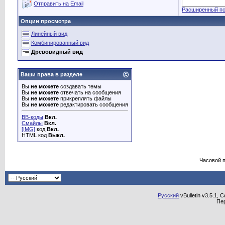
Отправить на Email
Расширенный по
Опции просмотра
Линейный вид
Комбинированный вид
Древовидный вид
Ваши права в разделе
Вы
не можете
создавать темы
Вы
не можете
отвечать на сообщения
Вы
не можете
прикреплять файлы
Вы
не можете
редактировать сообщения
BB-коды
Вкл.
Смайлы
Вкл.
[IMG]
код
Вкл.
HTML код
Выкл.
Часовой 
Русский
vBulletin v3.5.1, 
Пе