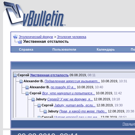
Этологический форум
>
Этология человека
Умственная отсталость
Справка
Пользователи
Календарь
По
Сергей
Умственная отсталость
09.08.2019,
08:11
Alexander B.
Подавленная агрессия вызывает...
10.08.2019,
10:31
Alexander B.
по поводу IQ в...
10.08.2019,
10:40
Сергей
Все, что нагуглил и попытался...
10.08.2019,
11:42
Jabuty
Сергей! У нас на форуме, я...
12.08.2019,
19:18
Сергей
Jabuty, читал ведь, если...
12.08.2019,
19:30
Jabuty
Прав, в какой-то мере. Надо...
12.08.2019,
20:38
Сергей
Читаю второй раз и то же...
13.08.2019,
08:51
Alexander B.
Складно говорит, но не...
13.08.2019,
11:07
Предыд
Сергей
Умственная отсталость, это...
13.08.2019,
11:47