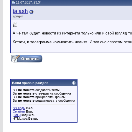
11.07.2017, 23:34
talash
эрудит
А чё там будет, новости из интернета только или и свой взгляд т
Кстати, в телеграмме комментить нельзя. И так оно спросом особ
Ваши права в разделе
Вы
не можете
создавать темы
Вы
не можете
отвечать на сообщения
Вы
не можете
прикреплять файлы
Вы
не можете
редактировать сообщения
BB-коды
Вкл.
Смайлы
Вкл.
[IMG]
код
Вкл.
HTML код
Выкл.