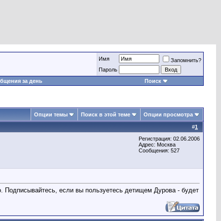
Имя
Запомнить?
Пароль
бщения за день
Поиск
Опции темы
Поиск в этой теме
Опции просмотра
#
1
Регистрация: 02.06.2006
Адрес: Москва
Сообщения: 527
о. Подписывайтесь, если вы пользуетесь детищем Дурова - будет