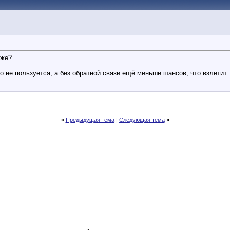
оже?
о не пользуется, а без обратной связи ещё меньше шансов, что взлетит.
«
Предыдущая тема
|
Следующая тема
»