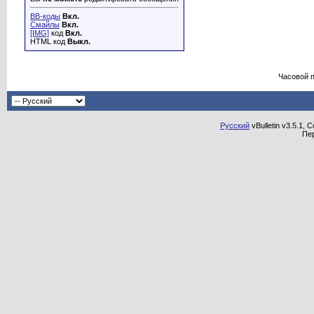
BB-коды
Вкл.
Смайлы
Вкл.
[IMG]
код
Вкл.
HTML код
Выкл.
Часовой 
Русский
vBulletin v3.5.1, 
Пе