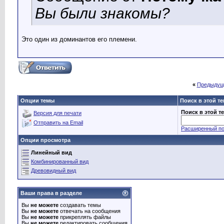
Вы были знакомы?
Это один из доминантов его племени.
«
Предыдущ
Опции темы
Поиск в этой т
Поиск в этой т
Версия для печати
Отправить на Email
Расширенный по
Опции просмотра
Линейный вид
Комбинированный вид
Древовидный вид
Ваши права в разделе
Вы
не можете
создавать темы
Вы
не можете
отвечать на сообщения
Вы
не можете
прикреплять файлы
Вы
не можете
редактировать сообщения