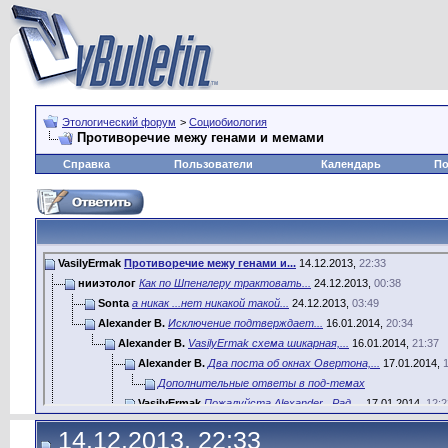
Этологический форум
>
Социобиология
Противоречие межу генами и мемами
Справка
Пользователи
Календарь
По
VasilyErmak
Противоречие межу генами и...
14.12.2013,
22:33
нииэтолог
Как по Шпенглеру трактовать...
24.12.2013,
00:38
Sonta
а никак ...нет никакой такой...
24.12.2013,
03:49
Alexander B.
Исключение подтверждает...
16.01.2014,
20:34
Alexander B.
VasilyErmak схема шикарная,...
16.01.2014,
21:37
Alexander B.
Два поста об окнах Овертона,...
17.01.2014,
Дополнительные ответы в под-темах
VasilyErmak
Пожалуйста Alexander . Рад,...
17.01.2014,
12:2
VasilyErmak
Вообще то этот мегаполис уже...
17.01.2014,
14.12.2013, 22:33
VasilyErmak
Для мемов это как раз...
17.01.2014,
21:20