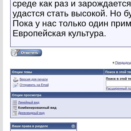
среде как раз и зарождаетс
удастся стать высокой. Но 
Пока у нас только один прим
Европейская культура.
«
Предыдущ
Опции темы
Поиск в этой т
Поиск в этой т
Версия для печати
Отправить на Email
Расширенный по
Опции просмотра
Линейный вид
Комбинированный вид
Древовидный вид
Ваши права в разделе