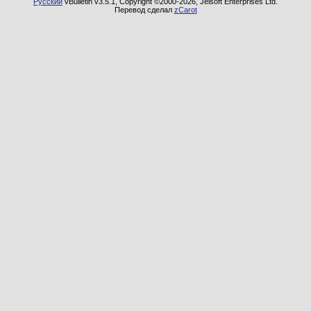
Русский
vBulletin v3.5.1, Copyright ©2000-2026, Jelsoft Enterprises Ltd.
Перевод сделал
zCarot