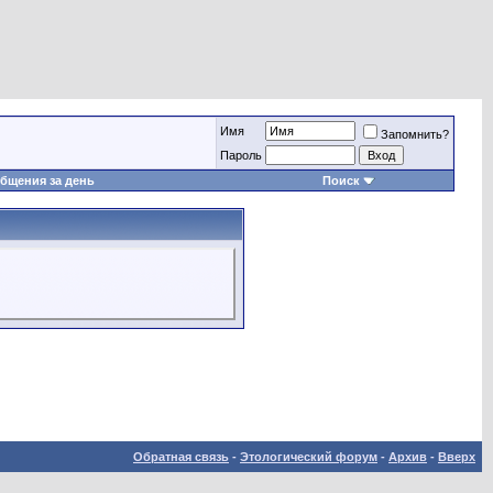
Имя
Запомнить?
Пароль
бщения за день
Поиск
Обратная связь
-
Этологический форум
-
Архив
-
Вверх