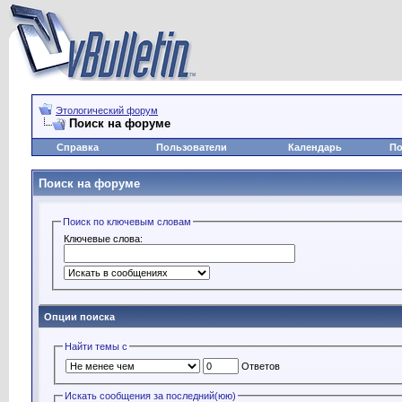
Этологический форум
Поиск на форуме
Справка
Пользователи
Календарь
По
Поиск на форуме
Поиск по ключевым словам
Ключевые слова:
Опции поиска
Найти темы с
Ответов
Искать сообщения за последний(юю)