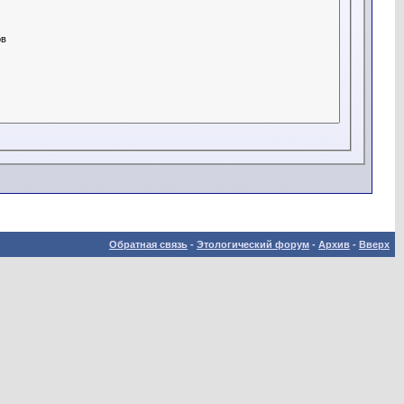
Обратная связь
-
Этологический форум
-
Архив
-
Вверх