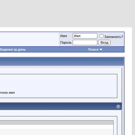
Имя
Запомнить?
Пароль
бщения за день
Поиск
очное имя