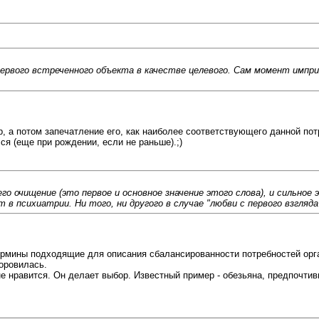
первого встреченного объекта в качестве целевого. Сам момент импр
р, а потом запечатление его, как наиболее соответствующего данной пот
ся (еще при рождении, если не раньше).;)
о очищение (это первое и основное значение этого слова), и сильное
в психиатрии. Ни того, ни другого в случае "любви с первого взгляда
 термины подходящие для описания сбалансированности потребностей орг
доровилась.
 не нравится. Он делает выбор. Известный пример - обезьяна, предпочт