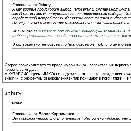
Сообщение от
Jabuty
А как вообще происходит выбор человека? В случае инстинкта 
какой-то механизм интуитивного, инстинктивного выбора? Эт
определенной потребности. Катарсис соотносится с удовольс
Почему я, зная о множестве различных понятий, связанных с э
Из Википедии:
Катарсис (от др.-греч. κάθαρσις — возвышение, 
и облагораживающего воздействия на человека различных факт
Это, возможно, не совсем то (или совсем не то), что имели вв
Скорее происходит что-то вроде импринтинга - запечатления первого 
первого взгляда".
А КАТАРСИС здесь (ИМХО) не подходит, так как это прежде всего оч
энергии (с эффектом оздоровления) - так понимают в психиатрии. Ни т
Jabuty
Цитата:
Сообщение от
Борис Кирпиченко
Вы слишком упростили это понятие " Уж, больно удобным оно 