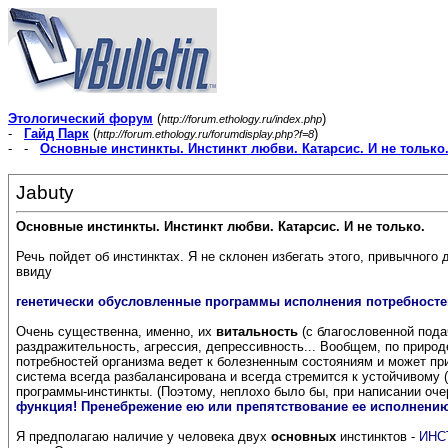
Этологический форум
(
)
http://forum.ethology.ru/index.php
-
Гайд Парк
(
)
http://forum.ethology.ru/forumdisplay.php?f=8
- -
Основные инстинкты. Инстинкт любви. Катарсис. И не только
Jabuty
Основные инстинкты. Инстинкт любви. Катарсис. И не только.
Речь пойдет об инстинктах. Я не склонен избегать этого, привычного
ввиду
генетически обусловленные программы исполнения потребносте
Очень существенна, именно, их
витальность
(с благословенной подач
раздражительность, агрессия, депрессивность... Вообщем, по приро
потребностей организма ведет к болезненным состояниям и может при
система всегда разбалансирована и всегда стремится к устойчивому
программы-инстинкты. (Поэтому, неплохо было бы, при написании очер
функция! Пренебрежение ею или препятствование ее исполнению
Я предполагаю наличие у человека двух
основных
инстинктов -
ИНС