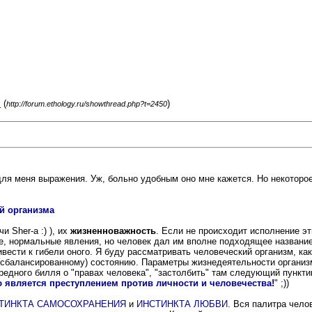
.
(
)
http://forum.ethology.ru/showthread.php?t=2450
 для меня выражения. Уж, больно удобным оно мне кажется. Но некоторо
й организма
и Sher-а :) ), их
жизненноважность
. Если не происходит исполнение э
де, нормальные явления, но человек дал им вполне подходящее названи
вести к гибели оного. Я буду рассматривать человеческий организм, ка
 (сбалансированному) состоянию. Параметры жизнедеятельности организ
едного билля о "правах человека", "застолбить" там следующий пунктик
 является преступлением против личности и человечества!
" ;))
ТИНКТА САМОСОХРАНЕНИЯ
и
ИНСТИНКТА ЛЮБВИ
. Вся палитра чело