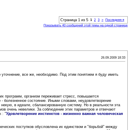
Страница 1 из 5
1
2
3
>
Последняя
»
Показывать 40 сообщений этой темы на одной странице
26.09.2009 18:33
е уточнение, все же, необходимо. Под этим понятием я буду иметь
тих программ, организм переживает стресс, повышается
е - болезненное состояние. Иными словами, неудовлетворение
к некую, в идеале, сбалансированную систему. Но в реальности эта
мов очень невелики. За соблюдение этих параметров и отвечают
 : "
Удовлетворение инстинктов - жизненно важная человеческая
веческих поступков обусловлена их единством и "борьбой" между