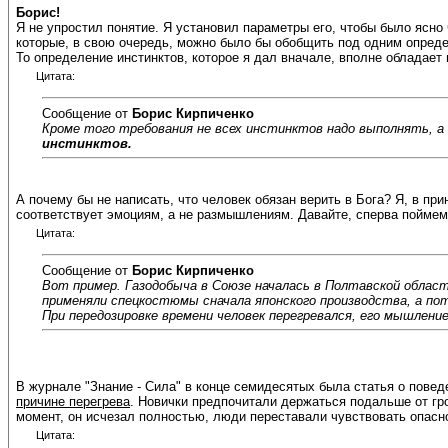
Борис!
Я не упростил понятие. Я установил параметры его, чтобы было ясно 
которые, в свою очередь, можно было бы обобщить под одним оп
То определение инстинктов, которое я дал вначале, вполне обладае
Цитата:
Сообщение от
Борис Кирпиченко
Кроме того требования не всех инстинктов надо выполнять, а 
инстинктов.
А почему бы не написать, что человек обязан верить в Бога? Я, в пр
соответствует эмоциям, а не размышлениям. Давайте, сперва поймем, 
Цитата:
Сообщение от
Борис Кирпиченко
Вот пример. Газодобыча в Союзе началась в Полтавской облас
применяли спецкостюмы сначала японского производства, а по
При передозировке времени человек перегревался, его мышлени
В журнале "Знание - Сила" в конце семидесятых была статья о пове
причине перегрева
. Новички предпочитали держаться подальше от гр
момент, он исчезал полностью, люди переставали чувствовать опасно
Цитата: