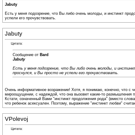
Jabuty
Есть у меня подозрение, что Вы либо очень молоды, и инстинкт продо
успели его прочувствовать.
Jabuty
Цитата:
Сообщение от
Bard
Jabuty
Есть у меня подозрение, что Вы либо очень молоды, и инстин
проснулся, и Вы просто не успели его прочувствовать.
Очень информативное возражение! Хотя, я понимаю, конечно, что с ч
мироощущении, с надеждой, что она вызовет какие-то размышления по 
Кстати, означенный Вами "инстинкт продолжения рода" (вместо слова
что ребенок асексуален. Поэтому, выражение "инстинкт любви" счита
VPolevoj
Цитата: