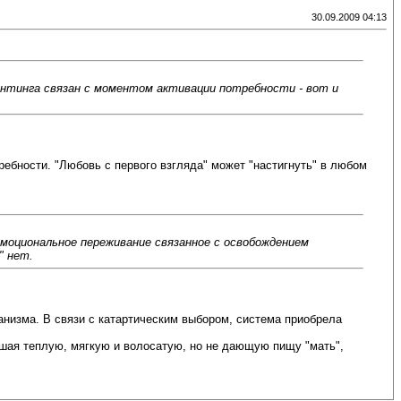
30.09.2009 04:13
интинга связан с моментом активации потребности - вот и
ребности. "Любовь с первого взгляда" может "настигнуть" в любом
 эмоциональное переживание связанное с освобождением
" нет.
анизма. В связи с катартическим выбором, система приобрела
ившая теплую, мягкую и волосатую, но не дающую пищу "мать",