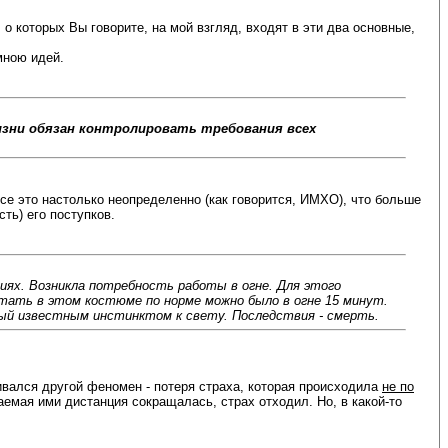
о которых Вы говорите, на мой взгляд, входят в эти два основные,
мною идей.
изни обязан контролировать требования всех
все это настолько неопределенно (как говорится, ИМХО), что больше
ть) его поступков.
иях. Возникла потребность работы в огне. Для этого
тать в этом костюме по норме можно было в огне 15 минут.
омый известным инстинктом к свету. Последствия - смерть.
ивался другой феномен - потеря страха, которая происходила
не по
емая ими дистанция сокращалась, страх отходил. Но, в какой-то