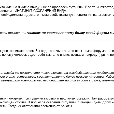
что именно я имею ввиду и не создавалось путаницы. Все те множества, 
ределением - ИНСТИНКТ СОХРАНЕНИЯ ВИДА.
т необходимыми и достаточными свойствами для понимания излагаемых 
если точнее, то
человек по эволюционному долгу своей формы ж
инципе, понимаю, о чем Вы ведете речь почти во всех темах форума, но 
почему человек ведет себя так, а не иначе, познаем природу (причиннос
ти, тогда же познали что такое пожары на газодобывающих предприят
том и отечественного, соответственно более низкого качества. Рабо
е прекращало контроль над его действиями и он уходил в огонь, влек
дении пожарных при тушении газовых и нефтяных скважин. Там рассматр
охочущей стихии. В процессе освоения ситуации, с каждым днем допуска
сть. Тогда их отстраняли временно от работы.