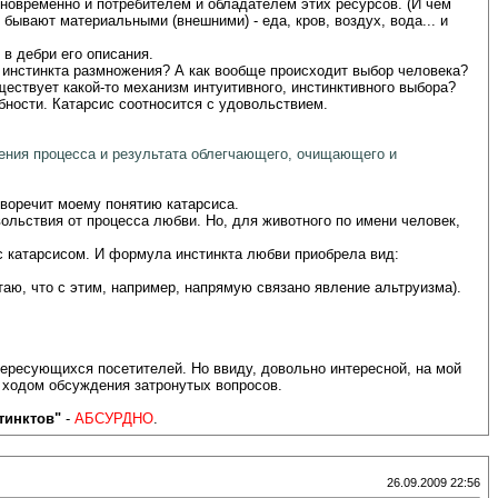
овременно и потребителем и обладателем этих ресурсов. (И чем
бывают материальными (внешними) - еда, кров, воздух, вода... и
 в дебри его описания.
, инстинкта размножения? А как вообще происходит выбор человека?
ществует какой-то механизм интуитивного, инстинктивного выбора?
бности. Катарсис соотносится с удовольствием.
чения процесса и результата облегчающего, очищающего и
тиворечит моему понятию катарсиса.
вольствия от процесса любви. Но, для животного по имени человек,
 с катарсисом. И формула инстинкта любви приобрела вид:
аю, что с этим, например, напрямую связано явление альтруизма).
ересующихся посетителей. Но ввиду, довольно интересной, на мой
с ходом обсуждения затронутых вопросов.
тинктов"
-
АБСУРДНО
.
26.09.2009 22:56