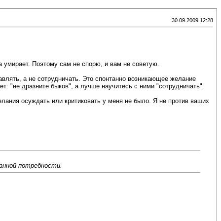
30.09.2009 12:28
а умирает. Поэтому сам не спорю, и вам не советую.
тавлять, а не сотрудничать. Это спонтанно возникающее желание
вет: "не дразните быков", а лучше научитесь с ними "сотрудничать".
елания осуждать или критиковать у меня не было. Я не против ваших
данной потребности.