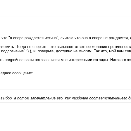
 что "в споре рождается истина", считаю что она в споре не рождается, 
накомить. Тогда не спорьте - это вызывает ответное желание противопос
одсознание" :) ), и, поверьте, доступно не многим. Так что, мой вам со
еть подробнее ваши показавшиеся мне интересными взгляды. Никакого ж
следнее сообщение:
а выбор, а потом запечатление его, как наиболее соответствующего 