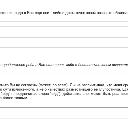
лжения рода в Вас еще спит, либо в достаточно юном возрасте обзавелис
кт продолжения рода в Вас еще спит, либо в достаточно юном возрас
ем-то Вы не согласны (может, со всем). Я и не рассчитывал, что меня с
сути изложенного, а не о качествах разместившего ее глупостника. Если
 "род" я предпочитаю слово "вид"), действительно, может быть реализо
ю более точным.