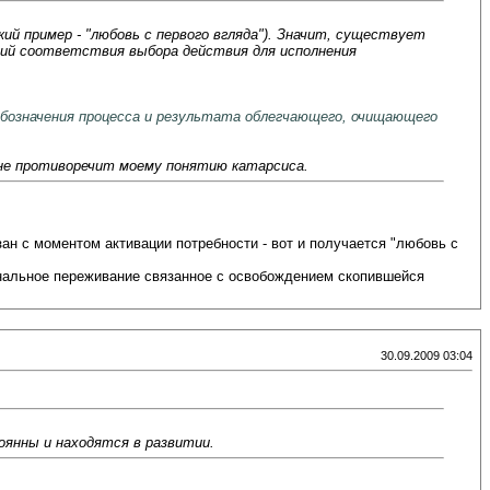
ий пример - "любовь с первого вгляда"). Значит, существует
рий соответствия выбора действия для исполнения
 обозначения процесса и результата облегчающего, очищающего
а не противоречит моему понятию катарсиса.
зан с моментом активации потребности - вот и получается "любовь с
иональное переживание связанное с освобождением скопившейся
30.09.2009 03:04
оянны и находятся в развитии.