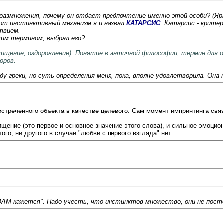
размножения, почему он отдает предпочтение именно этой особи? (Ярк
от инстинктивный механизм я и назвал
КАТАРСИС
. Катарсис - крите
твием.
тим термином, выбрал его?
очищение, оздоровление). Понятие в античной философии; термин для
оров.
иду греки, но суть определения меня, пока, вполне удовлетворила. Он
встреченного объекта в качестве целевого. Сам момент импринтинга свя
ищение (это первое и основное значение этого слова), и сильное эмоц
ого, ни другого в случае "любви с первого взгляда" нет.
ВАМ кажется". Надо учесть, что инстинктов множество, они не пост