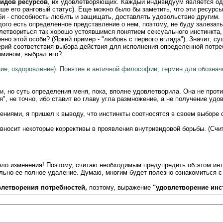
видов ресурсов
, их удовлетворяющих. Каждый индивидуум является одн
ше его ранговый статус). Еще можно было бы заметить, что эти ресурсы 
и - способность любить и защищать, доставлять удовольствие другим.
ого есть определенное представление о нем, поэтому, не буду залезать
овлетвориться так хорошо устоявшимся понятием сексуального инстинкта
но этой особи? (Яркий пример - "любовь с первого вгляда"). Значит, су
терий соответствия выбора действия для исполнения определенной потре
рмином, выбрал его?
ние, оздоровление). Понятие в античной философии; термин для обозна
еки, но суть определения меня, пока, вполне удовлетворила. Она не про
, не точно, ибо ставит во главу угла размножение, а не получение удо
ениями, я пришел к выводу, что инстинкты соотносятся в своем выборе
носит некоторые коррективы в проявления внутривидовой борьбы. (Счит
ело изменения! Поэтому, считаю необходимым предупредить об этом инт
ильно ее полное удаление. Думаю, многим будет полезно ознакомиться 
влетворения потребностей,
поэтому, выражение
"удовлетворение инс