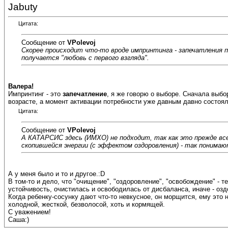
Jabuty
Цитата:
Сообщение от
VPolevoj
Скорее происходит что-то вроде импринтинга - запечатления 
получается "любовь с первого взгляда".
Валера!
Импринтинг - это
запечатление
, я же говорю о выборе. Сначала выбо
возрасте, а момент активации потребности уже давным давно состоял
Цитата:
Сообщение от
VPolevoj
А КАТАРСИС здесь (ИМХО) не подходит, так как это прежде всег
скопившейся энергии (с эффектом оздоровления) - так понимают 
А у меня было и то и другое.:D
В том-то и дело, что "очищение", "оздоровление", "освобождение" -
устойчивость, очистилась и освободилась от дисбаланса, иначе - оз
Когда ребенку-сосунку дают что-то невкусное, он морщится, ему это
холодной, жесткой, безволосой, хоть и кормящей.
С уважением!
Саша:)