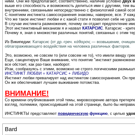
ними. Они же предполагают, соответственно, наличие условно
двух 
выше его способность и возможность делиться ими с другими, тем вы
внутренними, связанными непосредственно с физиологией самой особ
С понятием инстинкта самосохранения знакомы, наверное, все. У кажд
Что же такое инстинкт любви и с какой стати я позволил себе не уд
В случае инстинкта размножения, почему он отдает предпочтение имен
Этот инстинктивный механизм я и назвал
КАТАРСИС
. Катарсис - кри
Почему я, зная о множестве различных понятий, связанных с этим те
Из Википедии:
Катарсис (от др.-греч. κάθαρσις — возвышение, очище
облагораживающего воздействия на человека различных факторов.
Это, возможно, не совсем то (или совсем не то), что имели ввиду гр
Еще, сакцентирую Ваше внимание, что понятие "инстинкт размножения"
все обстоит, как раз-таки, наоборот.
Итак, сообразуясь с этими, возможно не строго логическими размышл
ИНСТИНКТ ЛЮБВИ = КАТАРСИС + ЛИБИДО
Инстинкт любви превалирует над инстинктом самосохранения. Он прев
Он же обеспечивает лучшее выживание потомства.
ВНИМАНИЕ!
Со времени опубликования этой темы, мировоззрение автора претерп
взгляд, полемики, происходившей на этой странице, было бы неправ
ИНСТИНКТЫ представляют
поведенческую
функцию
, с целью
удо
Bard