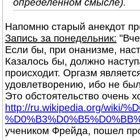
определенном смысле).
Напомню старый анекдот про
Запись за понедельник:
"Вче
Если бы, при онанизме, нас
Казалось бы, должно наступ
происходит. Оргазм является
удовлетворению, ибо не бы
Это обстоятельство очень х
http://ru.wikipedia.or
%D0%B3%D0%B5%D0%BB
учеником Фрейда, пошел про