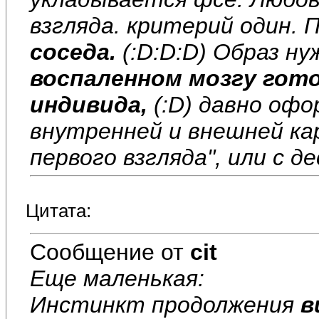
взгляда. критерий один.
соседа.
(:D:D:D) Образ н
воспаленном мозгу гот
индивида,
(:D) давно офо
внутренней и внешней ка
первого взгляда", или с д
Цитата:
Сообщение от
cit
Еще маленькая:
Инстинкт продолжения
в