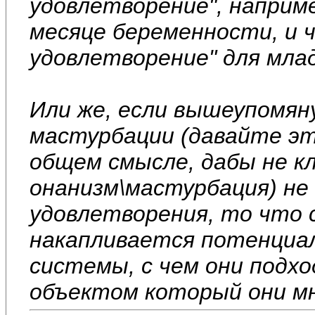
удовлетворение", наприм
месяце беременности, и 
удовлетворение" для млад
Или же, если вышеупомя
мастурбации (давайте э
общем смысле, дабы не к
онанизм\мастурбация) не
удовлетворения, то что с
накапливается потенциал
системы, с чем они подх
объектом который они м