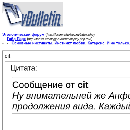
Этологический форум
(
)
http://forum.ethology.ru/index.php
-
Гайд Парк
(
)
http://forum.ethology.ru/forumdisplay.php?f=8
- -
Основные инстинкты. Инстинкт любви. Катарсис. И не только
cit
Цитата:
Сообщение от
cit
Ну внимательней же Анф
продолжения вида. Каждый