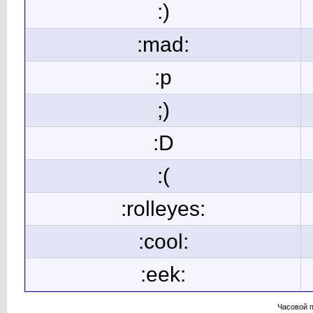
:)
:mad:
:p
;)
:D
:(
:rolleyes:
:cool:
:eek:
Часовой 