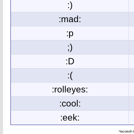
:)
:mad:
:p
;)
:D
:(
:rolleyes:
:cool:
:eek:
Часовой 