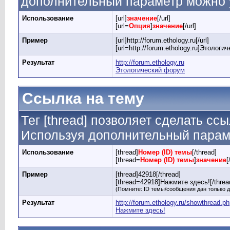
дополнительный параметр можно у
Использование
[url]
значение
[/url]
[url=
Опция
]
значение
[/url]
Пример
[url]http://forum.ethology.ru[/url]
[url=http://forum.ethology.ru]Этологи
Результат
http://forum.ethology.ru
Этологический форум
Ссылка на тему
Тег [thread] позволяет сделать ссы
Используя дополнительный параме
Использование
[thread]
Номер (ID) темы
[/thread]
[thread=
Номер (ID) темы
]
значение
[
Пример
[thread]42918[/thread]
[thread=42918]Нажмите здесь![/threa
(Помните: ID темы/сообщения дан только д
Результат
http://forum.ethology.ru/showthread.p
Нажмите здесь!