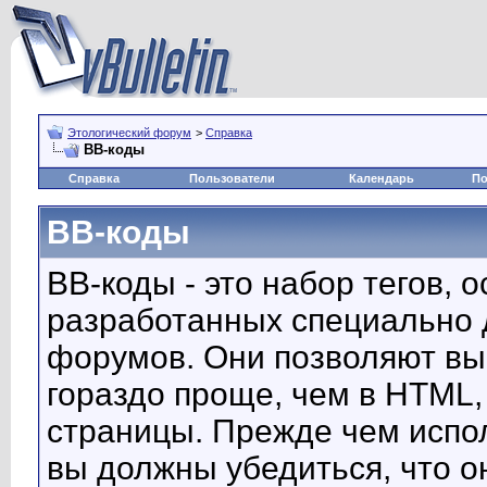
Этологический форум
>
Справка
BB-коды
Справка
Пользователи
Календарь
По
BB-коды
BB-коды - это набор тегов, 
разработанных специально 
форумов. Они позволяют вы
гораздо проще, чем в HTML,
страницы. Прежде чем испо
вы должны убедиться, что 