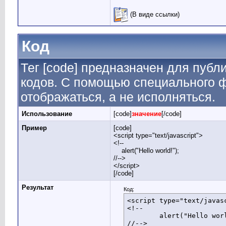
(В виде ссылки)
Код
Тег [code] предназначен для пуб
кодов. С помощью специального ф
отображаться, а не исполняться.
Использование
[code]
значение
[/code]
Пример
[code]
<script type="text/javascript">
<!--
alert("Hello world!");
//-->
</script>
[/code]
Результат
Код:
<script type="text/javasc
<!--

	alert("Hello world!");

//-->
