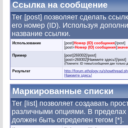
Ссылка на сообщение
Тег [post] позволяет сделать ссы
его номер (ID). Используя дополн
название ссылки.
Использование
[post]
Номер (ID) сообщения
[/post]
[post=
Номер (ID) сообщения
]
значе
Пример
[post]269302[/post]
[post=269302]Нажмите здесь![/post]
(Помните: ID темы/сообщения дан только д
Результат
http://forum.ethology.ru/showthread
Нажмите здесь!
Маркированные списки
Тег [list] позволяет создавать пр
различными опциями. В пределах 
должен быть определен тегом [*].