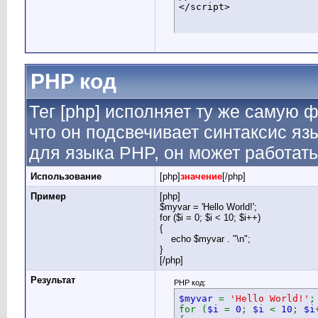
</script>
PHP код
Тег [php] исполняет ту же самую фу
что он подсвечивает синтаксис яз
для языка PHP, он может работать
Использование
[php]
значение
[/php]
Пример
[php]
$myvar = 'Hello World!';
for ($
i = 0; $i < 10; $i++)
{
echo $myvar . "\n";
}
[/php]
Результат
PHP код:
$myvar
=
'Hello World!'
;
for (
$i
=
0
;
$i
<
10
;
$i