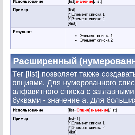
Использование
[list]
значение
[/list]
Пример
[list]
[*]Элемент списка 1
[*]Элемент списка 2
[/list]
Результат
Элемент списка 1
Элемент списка 2
Расширенный (нумерованн
Тег [list] позволяет также создав
опциями. Для нумерованного спис
алфавитного списка с заглавными 
буквами - значение а. Для больших
Использование
[list=
Опция
]
значение
[/list]
Пример
[list=1]
[*]Элемент списка 1
[*]Элемент списка 2
[/list]