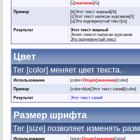
[u]
значение
[/u]
Пример
[b]Этот текст жирный[/b]
[i]Этот текст написан курсивом[/i]
[u]Это подчеркнутый текст[/u]
Результат
Этот текст жирный
Этот текст написан курсивом
Это подчеркнутый текст
Цвет
Тег [color] меняет цвет текста.
Использование
[color=
Опция
]
значение
[/color]
Пример
[color=blue]Этот текст синий[/color]
Результат
Этот текст синий
Размер шрифта
Тег [size] позволяет изменять раз
Использование
[size=
Опция
]
значение
[/size]