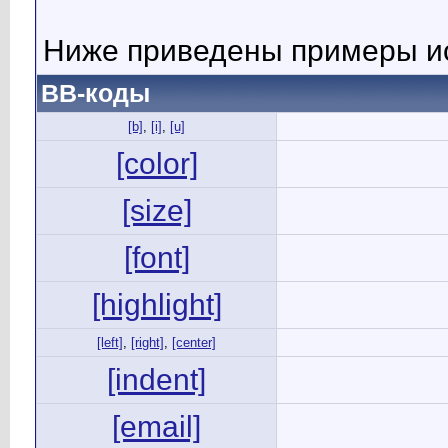
Ниже приведены примеры ис
BB-коды
[b]
,
[i]
,
[u]
[color]
[size]
[font]
[highlight]
[left]
,
[right]
,
[center]
[indent]
[email]