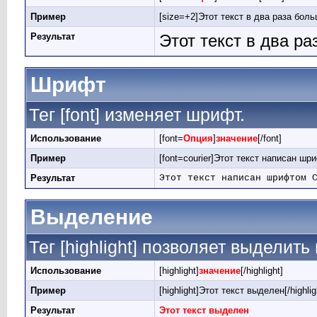
Пример
[size=+2]Этот текст в два раза боль
Результат
Этот текст в два р
Шрифт
Тег [font] изменяет шрифт.
Использование
[font=
Опция
]
значение
[/font]
Пример
[font=courier]Этот текст написан шри
Результат
Этот текст написан шрифтом 
Выделение
Тег [highlight] позволяет выделить 
Использование
[highlight]
значение
[/highlight]
Пример
[highlight]Этот текст выделен[/highlig
Результат
Этот текст выделен