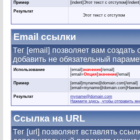
Пример
[indent]Этот текст с отступом[/indent
Результат
Этот текст с отступом
Email ссылки
Тег [email] позволяет вам создать
добавить не обязательный парамет
Использование
[email]
значение
[/email]
[email=
Опция
]
значение
[/email]
Пример
[email]myname@domain.com[/email]
[email=myname@domain.com]Нажмите 
Результат
myname@domain.com
Нажмите здесь, чтобы отправить мн
Ссылка на URL
Тег [url] позволяет вставлять ссы