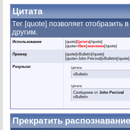
Цитата
Тег [quote] позволяет отобразить в
другим.
Использование
[quote]
Цитата
[/quote]
[quote=
Имя
]
значение
[/quote]
Пример
[quote]vBulletin[/quote]
[quote=John Percival]vBulletin[/quote]
Результат
Цитата:
vBulletin
Цитата:
Сообщение от
John Percival
vBulletin
Прекратить распознавание