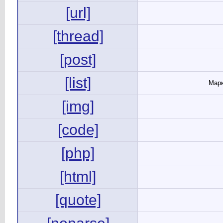
[url]
[thread]
[post]
[list]
Марк
[img]
[code]
[php]
[html]
[quote]