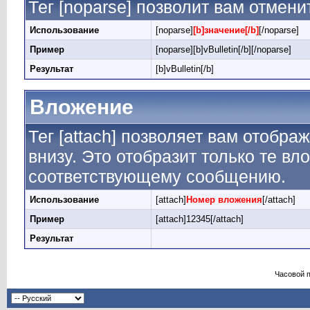
Тег [noparse] позволит вам отмени
Использование
[noparse]
[b]значение[/b]
[/noparse]
Пример
[noparse][b]vBulletin[/b][/noparse]
Результат
[b]vBulletin[/b]
Вложение
Тег [attach] позволяет вам отобр
внизу. Это отобразит только те в
соответствующему сообщению.
Использование
[attach]
Номер вложения
[/attach]
Пример
[attach]12345[/attach]
Результат
Часовой 