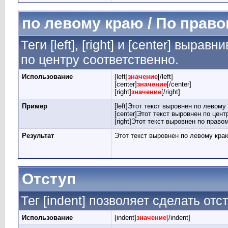
по левому краю / По право
Теги [left], [right] и [center] выр
по центру соответственно.
Использование
[left]
значение
[/left]
[center]
значение
[/center]
[right]
значение
[/right]
Пример
[left]Этот текст выровнен по левому к
[center]Этот текст выровнен по центр
[right]Этот текст выровнен по правом
Результат
Этот текст выровнен по левому кра
Отступ
Тег [indent] позволяет сделать отст
Использование
[indent]
значение
[/indent]