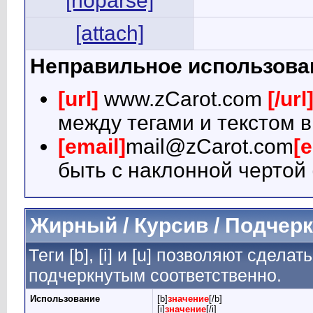
[noparse]
[attach]
Неправильное использова
[url]
www.zCarot.com
[/url
между тегами и текстом в
[email]
mail@zCarot.com
[e
быть с наклонной чертой 
Жирный / Курсив / Подчер
Теги [b], [i] и [u] позволяют сдел
подчеркнутым соответственно.
Использование
[b]
значение
[/b]
[i]
значение
[/i]