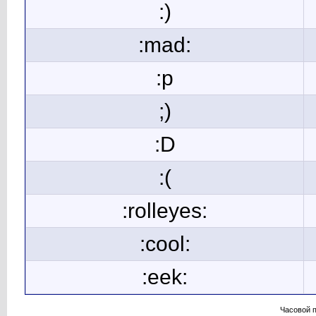
:)
:mad:
:p
;)
:D
:(
:rolleyes:
:cool:
:eek:
Часовой 