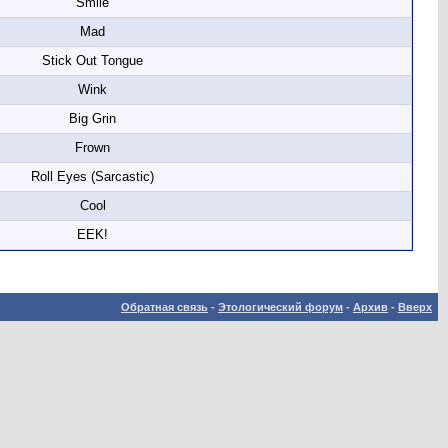
Smile
Mad
Stick Out Tongue
Wink
Big Grin
Frown
Roll Eyes (Sarcastic)
Cool
EEK!
Обратная связь
-
Этологический форум
-
Архив
-
Вверх