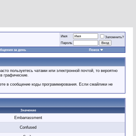
Имя
Запомнить?
Пароль
бщения за день
Поиск
асто пользуетесь чатами или электронной почтой, то вероятно
в графические.
яете в сообщение коды программирования. Если смайлики не
Значение
Embarrassment
Confused