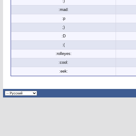
:)
:mad:
:p
;)
:D
:(
:rolleyes:
:cool:
:eek: