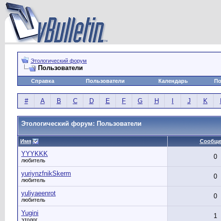
Этологический форум
Пользователи
Справка
Пользователи
Календарь
По
#
A
B
C
D
E
F
G
H
I
J
K
Этологический форум: Пользователи
Имя
Сообще
YYYKKK
0
любитель
yuriynzfnikSkerm
0
любитель
yuliyaeenrot
0
любитель
Yugini
1
этолог