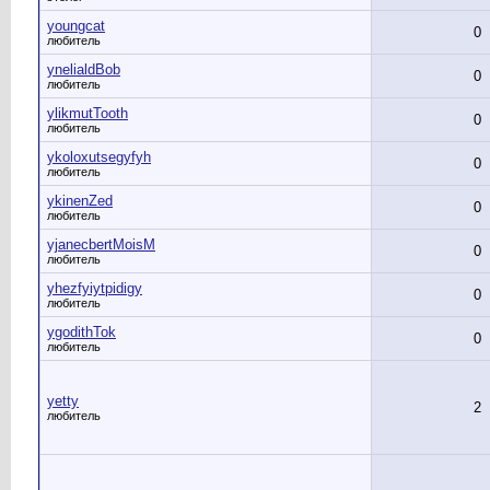
youngcat
0
любитель
ynelialdBob
0
любитель
ylikmutTooth
0
любитель
ykoloxutsegyfyh
0
любитель
ykinenZed
0
любитель
yjanecbertMoisM
0
любитель
yhezfyiytpidigy
0
любитель
ygodithTok
0
любитель
yetty
2
любитель