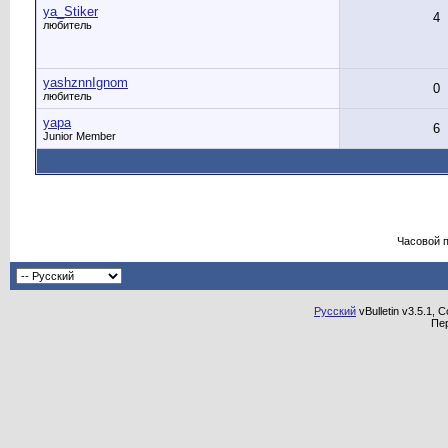
ya_Stiker
4
любитель
yashznnIgnom
0
любитель
yapa
6
Junior Member
Часовой 
Русский
vBulletin v3.5.1, 
Пе