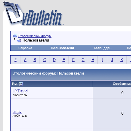
Этологический форум
Пользователи
Справка
Пользователи
Календарь
По
#
A
B
C
D
E
F
G
H
I
J
K
Этологический форум: Пользователи
Имя
Сообщени
UXDavid
0
любитель
uslav
0
любитель