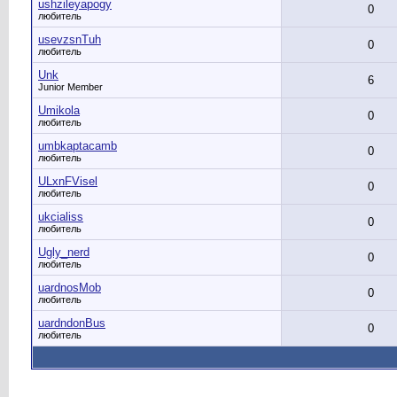
ushzileyapogy
0
любитель
usevzsnTuh
0
любитель
Unk
6
Junior Member
Umikola
0
любитель
umbkaptacamb
0
любитель
ULxnFVisel
0
любитель
ukcialiss
0
любитель
Ugly_nerd
0
любитель
uardnosMob
0
любитель
uardndonBus
0
любитель