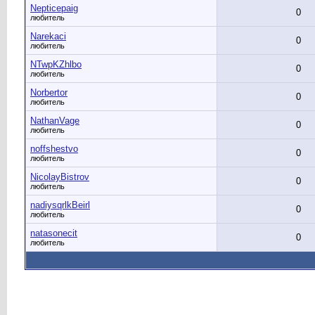
Nepticepaig
0
любитель
Narekaci
0
любитель
NTwpKZhlbo
0
любитель
Norbertor
0
любитель
NathanVage
0
любитель
noffshestvo
0
любитель
NicolayBistrov
0
любитель
nadiysqrlkBeirl
0
любитель
natasonecit
0
любитель