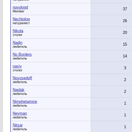
novologd
37
Member
Nechtolog
26
натуралист
Nikola
20
этолог
Nadin
15
любитель
No Borders
14
любитель
naviy
3
этолог
Novosedoff
2
любитель
Najdak
2
любитель
Nimphetamine
1
любитель
Neyman
1
любитель
Nitsar
1
любитель