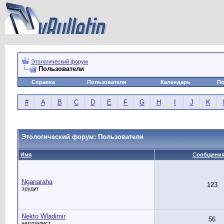
Этологический форум
Пользователи
Справка
Пользователи
Календарь
По
#
A
B
C
D
E
F
G
H
I
J
K
Этологический форум: Пользователи
Имя
Сообщени
Nganaraha
123
эрудит
Nekto Wladimir
56
натуралист