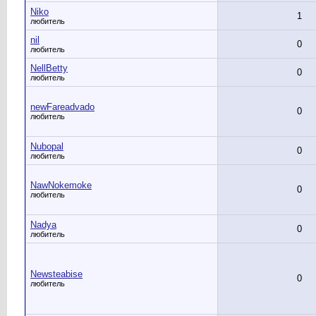
Niko
1
любитель
nil
0
любитель
NellBetty
0
любитель
newFareadvado
0
любитель
Nubopal
0
любитель
NawNokemoke
0
любитель
Nadya
0
любитель
Newsteabise
0
любитель