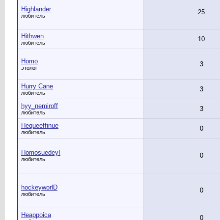
Highlander
25
любитель
Hithwen
10
любитель
Homo
3
этолог
Hurry Cane
3
любитель
hyy_nemiroff
3
любитель
Hequeeffinue
0
любитель
HomosuedeyI
0
любитель
hockeyworlD
0
любитель
Heappoica
0