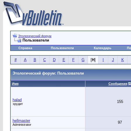
Этологический форум
Пользователи
Справка
Пользователи
Календарь
По
#
A
B
C
D
E
F
G
[
H
]
I
J
K
Этологический форум: Пользователи
Имя
Сообщения
halad
155
эрудит
hellmaster
97
Administrator