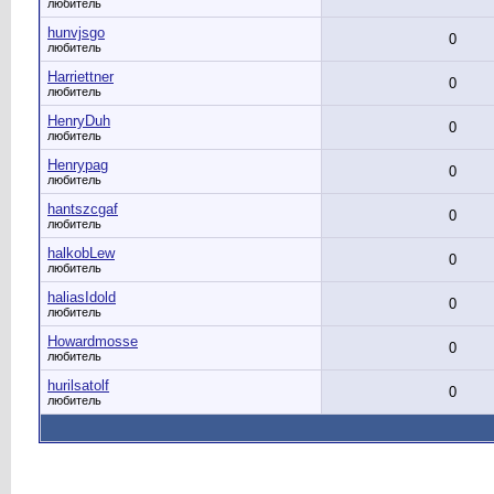
любитель
hunvjsgo
0
любитель
Harriettner
0
любитель
HenryDuh
0
любитель
Henrypag
0
любитель
hantszcgaf
0
любитель
halkobLew
0
любитель
haliasIdold
0
любитель
Howardmosse
0
любитель
hurilsatolf
0
любитель