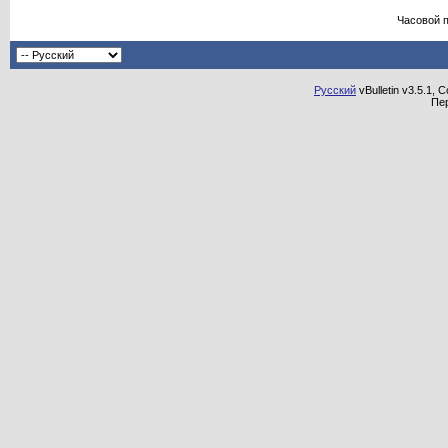
Часовой 
Русский
vBulletin v3.5.1, 
Пе