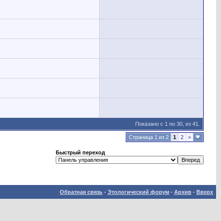
Показано с 1 по 30, из 41.
Страница 1 из 2
1
2
>
Быстрый переход
Обратная связь
-
Этологический форум
-
Архив
-
Вверх