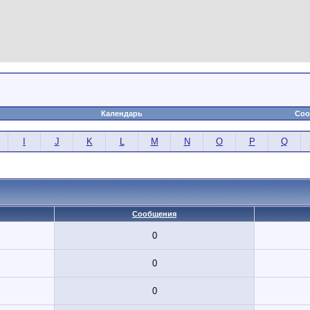
Календарь
Соо
I
J
K
L
M
N
O
P
Q
Сообщения
0
0
0