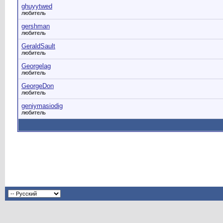
ghuyytwed
любитель
gershman
любитель
GeraldSault
любитель
Georgelag
любитель
GeorgeDon
любитель
geniymasiodig
любитель