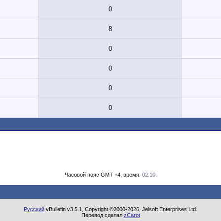
0
8
0
0
0
0
Часовой пояс GMT +4, время:
02:10
.
Русский
vBulletin v3.5.1, Copyright ©2000-2026, Jelsoft Enterprises Ltd.
Перевод сделал
zCarot