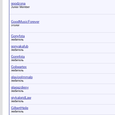
goodzona
Junior Member
GoodMusicForever
этолог
Gonyfota
любитель
gonyakafub
любитель
Gonnfota
любитель
Goliwartex
любитель
glaviogImmalp
любитель
glagazdiesy
любитель
giykalqridLaw
любитель
GilbertHeile
любитель