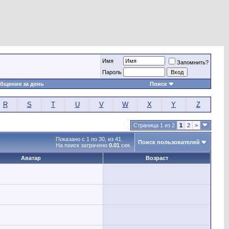
Имя
Запомнить?
Пароль
бщения за день
Поиск
R
S
T
U
V
W
X
Y
Z
Страница 1 из 2
1
2
>
Показано с 1 по 30, из 41.
Поиск пользователей
На поиск затрачено
0.01
сек.
Аватар
Возраст