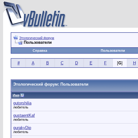
Этологический форум
Пользователи
Справка
Пользователи
#
A
B
C
D
E
F
[
G
]
H
Этологический форум: Пользователи
Имя
gutorshilia
любитель
gustaentKaf
любитель
gurakyDip
любитель