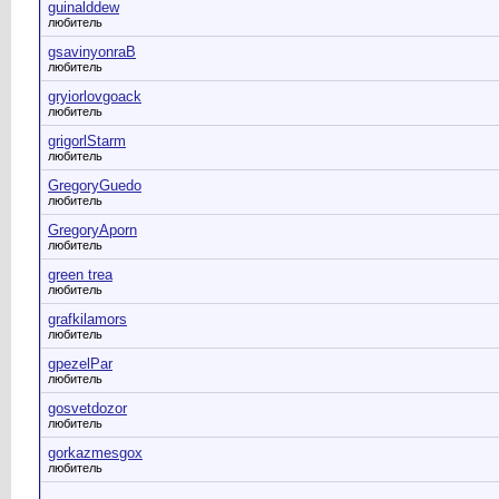
guinalddew
любитель
gsavinyonraB
любитель
gryiorlovgoack
любитель
grigorlStarm
любитель
GregoryGuedo
любитель
GregoryAporn
любитель
green trea
любитель
grafkilamors
любитель
gpezelPar
любитель
gosvetdozor
любитель
gorkazmesgox
любитель