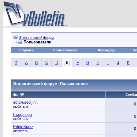
Этологический форум
Пользователи
Справка
Пользователи
Календарь
По
#
A
B
C
D
[
E
]
F
G
H
I
J
K
Этологический форум: Пользователи
Имя
Сообщ
ebtorusedijinit
0
любитель
Ecogsjego
0
любитель
EddieSpoiz
0
любитель