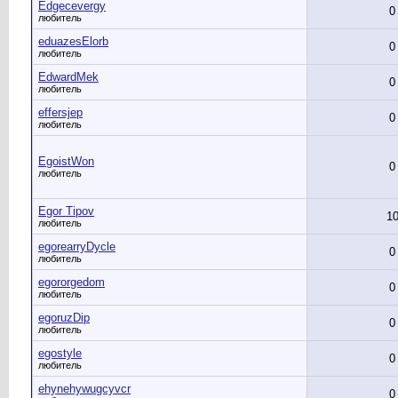
Edgecevergy
0
любитель
eduazesElorb
0
любитель
EdwardMek
0
любитель
effersjep
0
любитель
EgoistWon
0
любитель
Egor Tipov
1
любитель
egorearryDycle
0
любитель
egororgedom
0
любитель
egoruzDip
0
любитель
egostyle
0
любитель
ehynehywugcyvcr
0