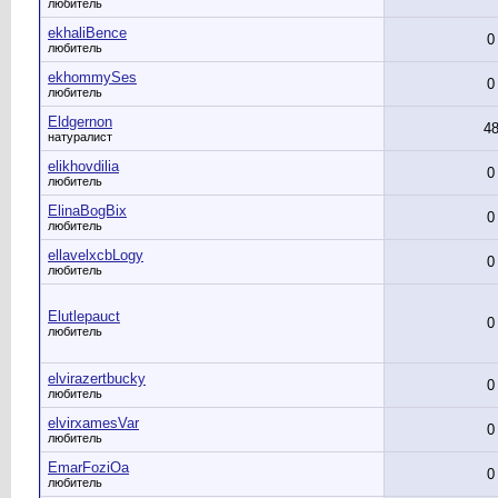
любитель
ekhaliBence
0
любитель
ekhommySes
0
любитель
Eldgernon
4
натуралист
elikhovdilia
0
любитель
ElinaBogBix
0
любитель
ellavelxcbLogy
0
любитель
Elutlepauct
0
любитель
elvirazertbucky
0
любитель
elvirxamesVar
0
любитель
EmarFoziOa
0
любитель