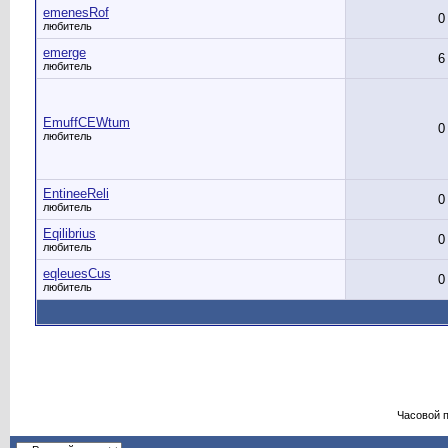
emenesRof
0
любитель
emerge
6
любитель
EmuffCEWtum
0
любитель
EntineeReli
0
любитель
Eqilibrius
0
любитель
eqleuesCus
0
любитель
Часовой 