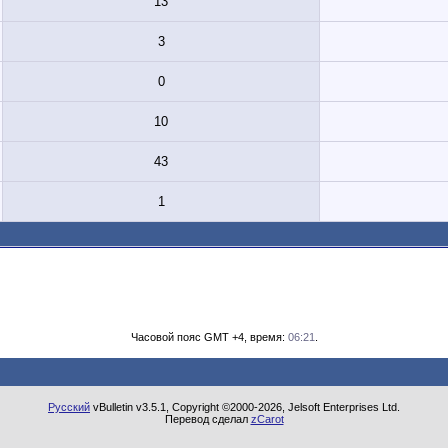
13
3
0
10
43
1
Часовой пояс GMT +4, время:
06:21
.
Русский
vBulletin v3.5.1, Copyright ©2000-2026, Jelsoft Enterprises Ltd.
Перевод сделал
zCarot