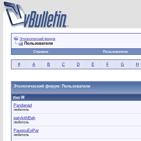
Этологический форум
Пользователи
Справка
Пользователи
#
A
B
C
D
E
F
G
H
Этологический форум: Пользователи
Имя
Pandanad
любитель
patykithBah
любитель
PaugsuEpPar
любитель