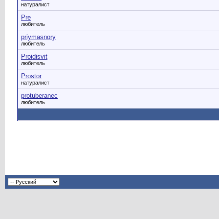
натуралист
Pre
любитель
priymasnory
любитель
Proidisvit
любитель
Prostor
натуралист
protuberanec
любитель