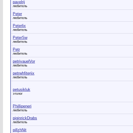
pavelrij
любитель
Peter
любитель
Peterlix
любитель
PeterSw
любитель
Petr
любитель
petrivauelVor
любитель
petrwhfiterjix
любитель
petusikluk
этолог
Phillipeneri
любитель
piginrickDrabs
любитель
pillzhNit