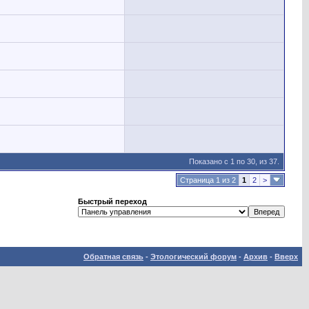
Показано с 1 по 30, из 37.
Страница 1 из 2
1
2
>
Быстрый переход
Обратная связь
-
Этологический форум
-
Архив
-
Вверх