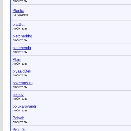
любитель
Planka
натуралист
platBut
любитель
pletcherhhg
любитель
pletcherobr
любитель
PLim
любитель
plyaaldBek
любитель
pokerons.ru
любитель
poleev
любитель
polukarovandr
любитель
Polyah
любитель
Pr0st0r