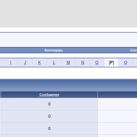
Календарь
Соо
I
J
K
L
M
N
O
[
P
]
Q
Сообщения
0
0
0