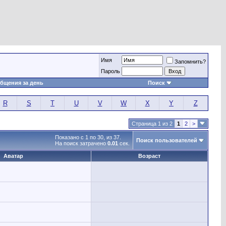
Имя
Запомнить?
Пароль
бщения за день
Поиск
R
S
T
U
V
W
X
Y
Z
Страница 1 из 2
1
2
>
Показано с 1 по 30, из 37.
Поиск пользователей
На поиск затрачено
0.01
сек.
Аватар
Возраст