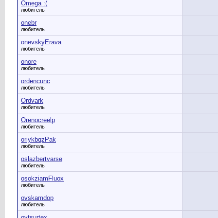
Omega :(
любитель
onebr
любитель
onevskyErava
любитель
onore
любитель
ordencunc
любитель
Ordvark
любитель
Orenocreelp
любитель
oriykbqzPak
любитель
oslazbertvarse
любитель
osokziamFluox
любитель
ovskamdop
любитель
ovtsurtex