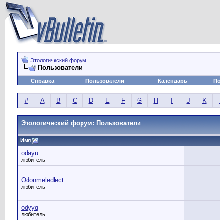
Этологический форум
Пользователи
Справка
Пользователи
Календарь
По
#
A
B
C
D
E
F
G
H
I
J
K
Этологический форум: Пользователи
Имя
odayu
любитель
Odonmeledlect
любитель
odyyq
любитель