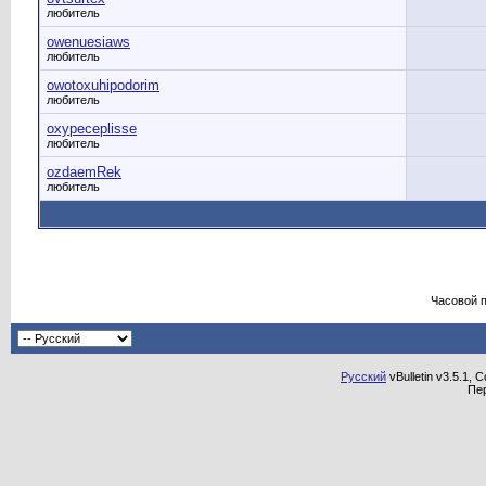
любитель
owenuesiaws
любитель
owotoxuhipodorim
любитель
oxypeceplisse
любитель
ozdaemRek
любитель
Часовой 
Русский
vBulletin v3.5.1, 
Пе