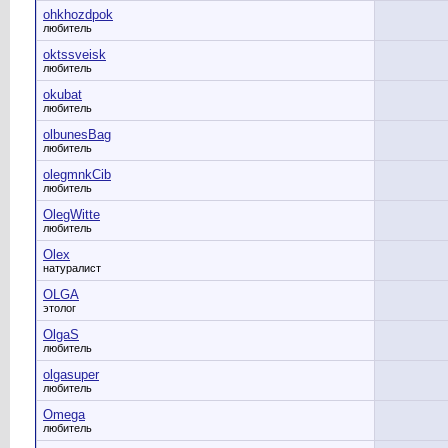
ohkhozdpok
любитель
oktssveisk
любитель
okubat
любитель
olbunesBag
любитель
olegmnkCib
любитель
OlegWitte
любитель
Olex
натуралист
OLGA
этолог
OlgaS
любитель
olgasuper
любитель
Omega
любитель