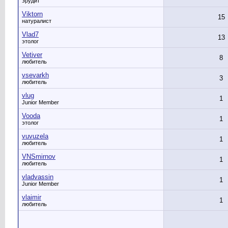
эрудит
Viktorn
15
натуралист
Vlad7
13
этолог
Vetiver
8
любитель
vsevarkh
3
любитель
vlug
1
Junior Member
Vooda
1
этолог
vuvuzela
1
любитель
VNSmirnov
1
любитель
vladvassin
1
Junior Member
vlaimir
1
любитель