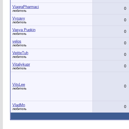
ViagraPharmaci
0
любитель
Vysavy
0
любитель
Vasya Pupkin
0
любитель
velos
0
любитель
VeitteTuh
0
любитель
Vitaliykupr
0
любитель
VitsLee
0
любитель
VladMn
0
любитель