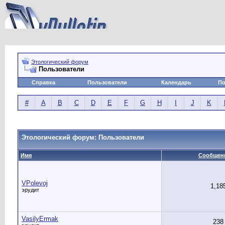
Этологический форум
Пользователи
Справка
Пользователи
Календарь
По
#
A
B
C
D
E
F
G
H
I
J
K
Этологический форум: Пользователи
Имя
Сообщен
VPolevoj
1,18
эрудит
VasilyErmak
238