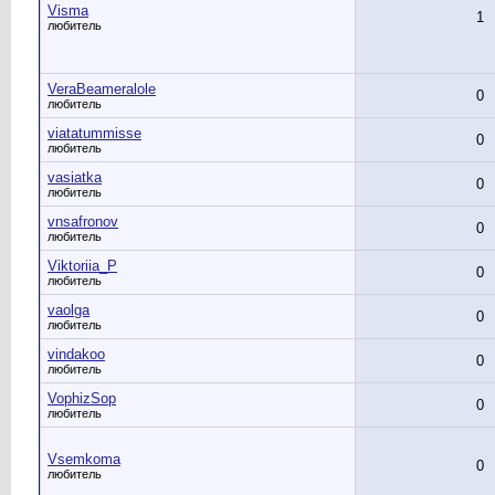
Visma
1
любитель
VeraBeameralole
0
любитель
viatatummisse
0
любитель
vasiatka
0
любитель
vnsafronov
0
любитель
Viktoriia_P
0
любитель
vaolga
0
любитель
vindakoo
0
любитель
VophizSop
0
любитель
Vsemkoma
0
любитель