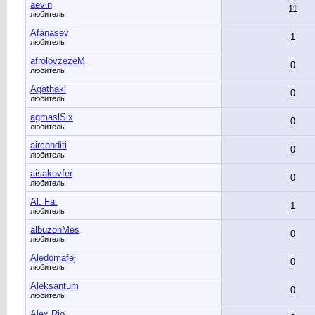
aevin
11
любитель
Afanasev
1
любитель
afrolovzezeM
0
любитель
Agathakl
0
любитель
agmaslSix
0
любитель
airconditi
0
любитель
aisakovfer
0
любитель
Al. Fa.
1
любитель
albuzonMes
0
любитель
Aledomafej
0
любитель
Aleksantum
0
любитель
Alex Rio