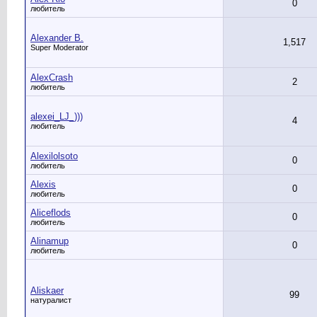
0
любитель
Alexander B.
1,517
Super Moderator
AlexCrash
2
любитель
alexei_LJ_)))
4
любитель
Alexilolsoto
0
любитель
Alexis
0
любитель
Aliceflods
0
любитель
Alinamup
0
любитель
Aliskaer
99
натуралист