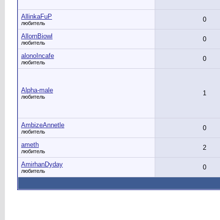
AllinkaFuP
0
любитель
AllornBiowl
0
любитель
alonoIncafe
0
любитель
Alpha-male
1
любитель
AmbizeAnnetle
0
любитель
ameth
2
любитель
AmirhanDyday
0
любитель