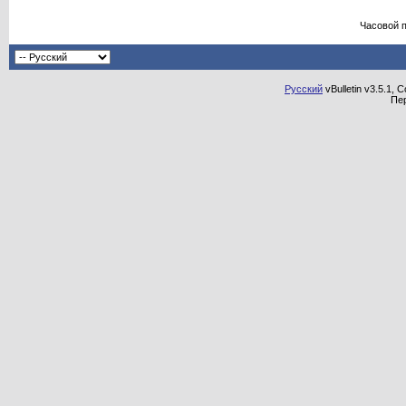
Часовой 
Русский
vBulletin v3.5.1, 
Пе