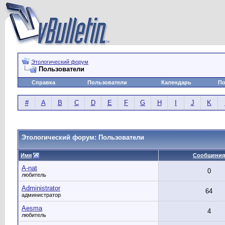
Этологический форум
Пользователи
Справка
Пользователи
Календарь
По
#
A
B
C
D
E
F
G
H
I
J
K
Этологический форум: Пользователи
Имя
Сообщения
A-nat
0
любитель
Administrator
64
администратор
Aesma
4
любитель