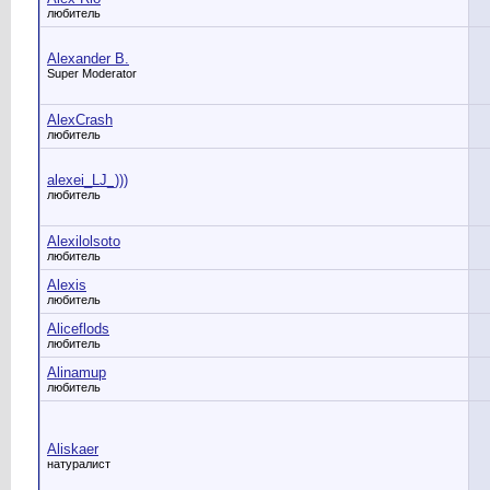
любитель
Alexander B.
Super Moderator
AlexCrash
любитель
alexei_LJ_)))
любитель
Alexilolsoto
любитель
Alexis
любитель
Aliceflods
любитель
Alinamup
любитель
Aliskaer
натуралист