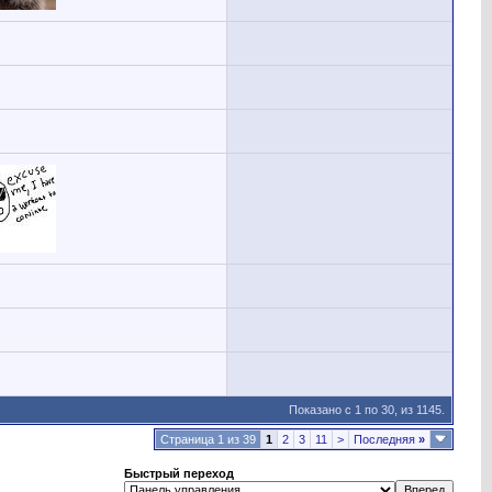
Показано с 1 по 30, из 1145.
Страница 1 из 39
1
2
3
11
>
Последняя
»
Быстрый переход