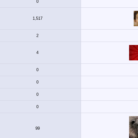
0
1,517
2
4
0
0
0
0
99