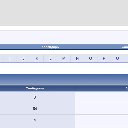
Календарь
Соо
I
J
K
L
M
N
O
P
Q
Сообщения
А
0
64
4