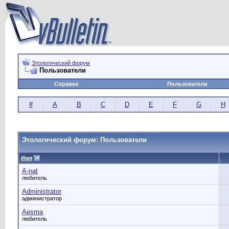
Этологический форум
Пользователи
Справка
Пользователи
#
A
B
C
D
E
F
G
H
Этологический форум: Пользователи
Имя
A-nat
любитель
Administrator
администратор
Aesma
любитель