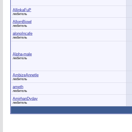
AllinkaFuP
любитель
AllornBiowl
любитель
alonoIncafe
любитель
Alpha-male
любитель
AmbizeAnnetle
любитель
ameth
любитель
AmirhanDyday
любитель