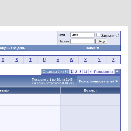
Имя
Запомнить?
Пароль
бщения за день
Поиск
R
S
T
U
V
W
X
Y
Z
Страница 1 из 39
1
2
3
11
>
Последняя
»
Показано с 1 по 30, из 1145.
Поиск пользователей
На поиск затрачено
0.01
сек.
ватар
Возраст