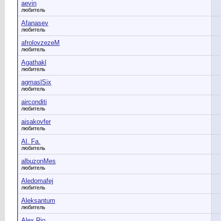
aevin
любитель
Afanasev
любитель
afrolovzezeM
любитель
Agathakl
любитель
agmaslSix
любитель
airconditi
любитель
aisakovfer
любитель
Al. Fa.
любитель
albuzonMes
любитель
Aledomafej
любитель
Aleksantum
любитель
Alex Rio